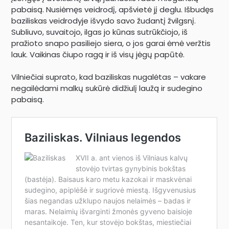
pabaisą. Nusiėmęs veidrodį, apšvietė jį deglu. Išbudęs
baziliskas veidrodyje išvydo savo žudantį žvilgsnį.
Subliuvo, suvaitojo, ilgas jo kūnas sutrūkčiojo, iš
pražioto snapo pasiliejo siera, o jos garai ėmė veržtis
lauk. Vaikinas čiupo ragą ir iš visų jėgų papūtė.
Vilniečiai suprato, kad baziliskas nugalėtas – vakare
negailėdami malkų sukūrė didžiulį laužą ir sudegino
pabaisą.