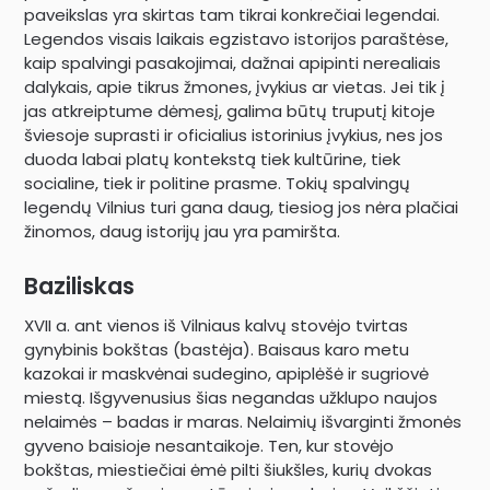
paveikslas yra skirtas tam tikrai konkrečiai legendai.
Legendos visais laikais egzistavo istorijos paraštėse,
kaip spalvingi pasakojimai, dažnai apipinti nerealiais
dalykais, apie tikrus žmones, įvykius ar vietas. Jei tik į
jas atkreiptume dėmesį, galima būtų truputį kitoje
šviesoje suprasti ir oficialius istorinius įvykius, nes jos
duoda labai platų kontekstą tiek kultūrine, tiek
socialine, tiek ir politine prasme. Tokių spalvingų
legendų Vilnius turi gana daug, tiesiog jos nėra plačiai
žinomos, daug istorijų jau yra pamiršta.
Baziliskas
XVII a. ant vienos iš Vilniaus kalvų stovėjo tvirtas
gynybinis bokštas (bastėja). Baisaus karo metu
kazokai ir maskvėnai sudegino, apiplėšė ir sugriovė
miestą. Išgyvenusius šias negandas užklupo naujos
nelaimės – badas ir maras. Nelaimių išvarginti žmonės
gyveno baisioje nesantaikoje. Ten, kur stovėjo
bokštas, miestiečiai ėmė pilti šiukšles, kurių dvokas