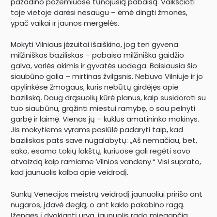
pažadino požemiuose tūnojusią pabaisą. Vaikščioti
toje vietoje darėsi nesaugu – ėmė dingti žmonės,
ypač vaikai ir jaunos mergelės.
Mokyti Vilniaus jėzuitai išaiškino, jog ten gyvena
milžiniškas baziliskas – pabaisa milžiniška gaidžio
galva, varlės akimis ir gyvatės uodega. Baisiausia šio
siaubūno galia – mirtinas žvilgsnis. Nebuvo Vilniuje ir jo
apylinkėse žmogaus, kuris nebūtų girdėjęs apie
baziliską. Daug drąsuolių kūrė planus, kaip susidoroti su
tuo siaubūnu, grąžinti miestui ramybę, o sau pelnyti
garbę ir laimę. Vienas jų – kuklus amatininko mokinys.
Jis mokytiems vyrams pasiūlė padaryti taip, kad
baziliskas pats save nugalabytų: „Aš nemačiau, bet,
sako, esama tokių lakštų, kuriuose gali regėti savo
atvaizdą kaip ramiame Vilnios vandeny.“ Visi suprato,
kad jaunuolis kalba apie veidrodį.
Sunkų Venecijos meistrų veidrodį jaunuoliui pririšo ant
nugaros, įdavė deglą, o ant kaklo pakabino ragą.
Įžengęs į dvokiantį urvą, jaunuolis rado miegančią