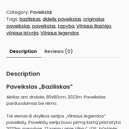
Category:
Paveikslai
Tags:
baziliskas
,
didelis paveikslas
,
originalus
paveikslas
,
paveikslas
,
tapyba
,
Vilniaus Bastėja
,
vilniaus istorija
,
Vilniaus legendos
Description
Reviews (0)
Description
Paveikslas „Baziliskas”
Akrilas ant drobės, 80x80cm, 2023m. Paveikslas
parduodamas be rėmo.
Tai vienas iš dvylikos serijos „Vilniaus legendos”
paveikslų. Paveikslų serija buvo pirmą kartą pristatyta
2023m. parodoje „12 sapnų apie Vilnių”, LDS būstinės