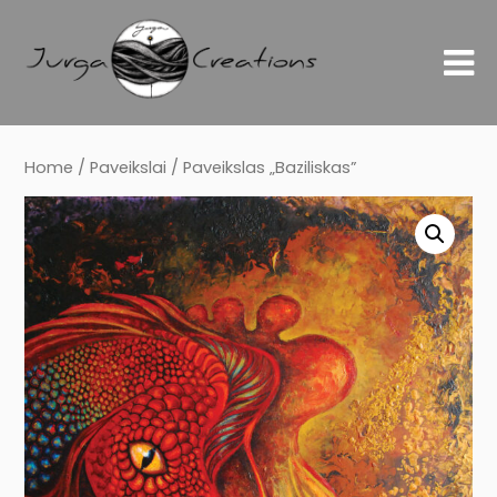
Home
/
Paveikslai
/ Paveikslas „Baziliskas”