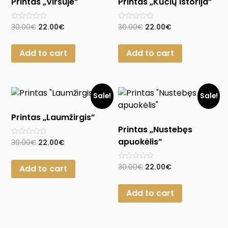
Printas „Viršuje”
Printas „Kūčių istorija”
Rated
Rated
30.00
€
22.00
€
30.00
€
22.00
€
0
0
out
out
of
of
Add to cart
Add to cart
5
5
Sale!
Sale!
Printas „Laumžirgis”
Printas „Nustebęs
apuokėlis”
Rated
30.00
€
22.00
€
0
out
of
Rated
30.00
€
22.00
€
Add to cart
5
0
out
of
Add to cart
5