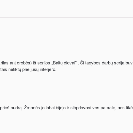
las ant drobės) iš serijos „Baltų dievai” . Ši tapybos darbų serija buvo
is netiktų prie jūsų interjero.
 prieš audrą. Žmonės jo labai bijojo ir slėpdavosi vos pamatę, nes tikė