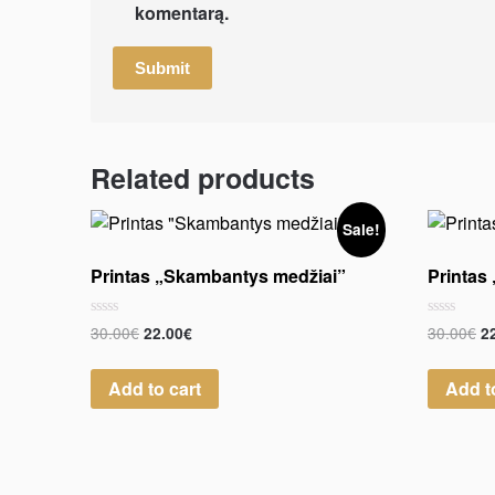
komentarą.
Related products
Sale!
Printas „Skambantys medžiai”
Printas
Rated
Rated
30.00
€
30.00
€
22.00
€
2
0
0
out
out
of
of
Add to cart
Add t
5
5