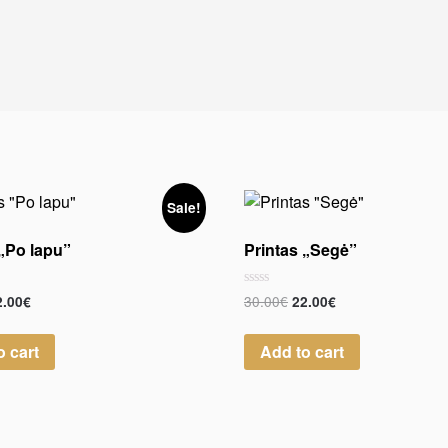
Sale!
 „Po lapu”
Printas „Segė”
Rated
30.00
€
2.00
€
22.00
€
0
out
of
o cart
Add to cart
5