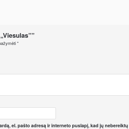
 „Viesulas””
i pažymėti
*
dą, el. pašto adresą ir interneto puslapį, kad jų nebereiktų į