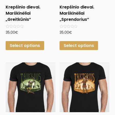
Krepšinio dievai.
Krepšinio dievai.
Marškinėliai
Marškinėliai
„Greitkūnis“
„Sprendorius“
Rated
Rated
35.00
€
35.00
€
0
0
out
out
of
of
Select options
Select options
5
5