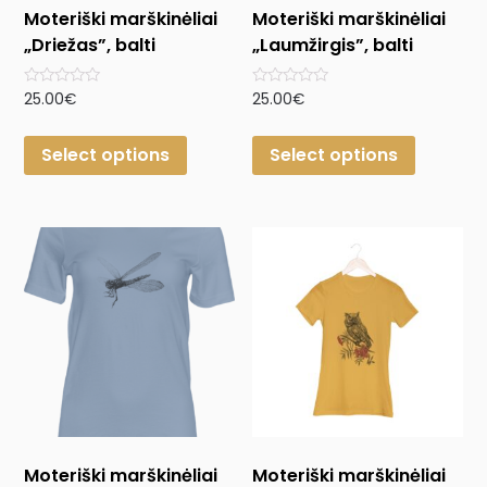
Moteriški marškinėliai
Moteriški marškinėliai
„Driežas”, balti
„Laumžirgis”, balti
Rated
Rated
25.00
€
25.00
€
0
0
out
out
of
of
Select options
Select options
5
5
Moteriški marškinėliai
Moteriški marškinėliai