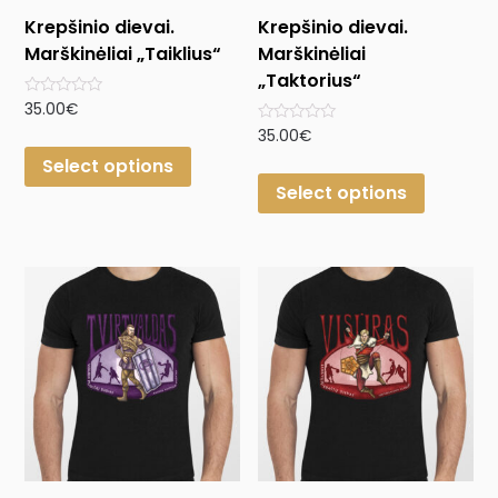
Krepšinio dievai.
Krepšinio dievai.
Marškinėliai „Taiklius“
Marškinėliai
„Taktorius“
Rated
35.00
€
0
Rated
35.00
€
out
0
of
Select options
out
5
of
Select options
5