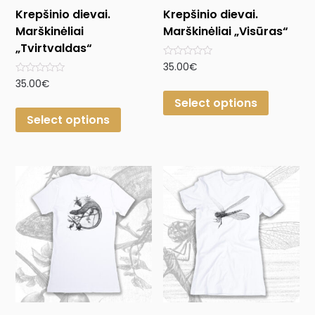
Krepšinio dievai.
Krepšinio dievai.
Marškinėliai
Marškinėliai „Visūras“
„Tvirtvaldas“
Rated
35.00
€
0
Rated
35.00
€
out
0
of
Select options
out
5
of
Select options
5