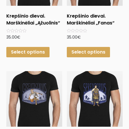
Krepšinio dievai.
Krepšinio dievai.
Marškinėliai „Ąžuolinis“
Marškinėliai „Fanas“
Rated
Rated
35.00
€
35.00
€
0
0
out
out
of
of
Select options
Select options
5
5