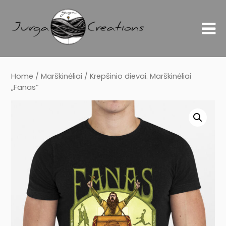
Home
/
Marškinėliai
/ Krepšinio dievai. Marškinėliai
„Fanas“