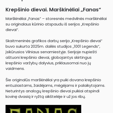
Krepšinio dievai. Marškinėliai „Fanas“
Marškinėliai „Fanas“ – storesnės medvilnės marškinėliai
su originalaus kūrinio atspaudu iš serijos „Krepšinio
dievai“.
Skaitmeninės grafikos darbų serija „Krepšinio dievai“
buvo sukurta 2025m. dailės studijos „1001 Legends“,
įsikūrusios Vilniaus senamiestyje. Serijoje nupiešti
aštuoni krepšinio dievai, globojantys skirtingus
krepšinio varžybų dalyvius, priklausomai nuo jų
vaidmens.
Šie originalūs marškinėliai yra puiki dovana krepšinio
entuziastams, žaidėjams, mėgėjams ir palaikytojams.
Neturintys analogų krepšinio dievai puikiai atspindi
kovinę dvasią ir ryžtą aikštelėje ir už jos ribų.