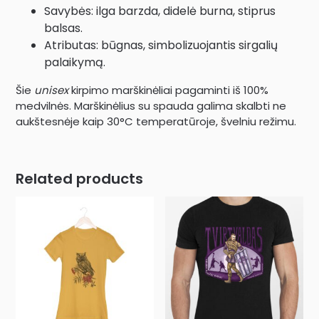
Savybės: ilga barzda, didelė burna, stiprus
balsas.
Atributas: būgnas, simbolizuojantis sirgalių
palaikymą.
Šie
unisex
kirpimo marškinėliai pagaminti iš 100%
medvilnės. Marškinėlius su spauda galima skalbti ne
aukštesnėje kaip 30°C temperatūroje, švelniu režimu.
Related products