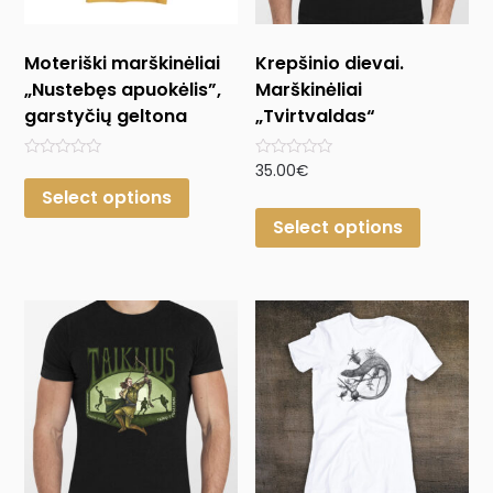
Moteriški marškinėliai
Krepšinio dievai.
„Nustebęs apuokėlis”,
Marškinėliai
garstyčių geltona
„Tvirtvaldas“
Rated
Rated
35.00
€
0
0
Select options
out
out
of
of
Select options
5
5