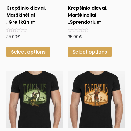
Krepšinio dievai.
Krepšinio dievai.
Marškinėliai
Marškinėliai
„Greitkūnis“
„Sprendorius“
Rated
Rated
35.00
€
35.00
€
0
0
out
out
of
of
Select options
Select options
5
5