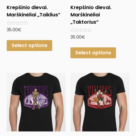
Krepšinio dievai.
Krepšinio dievai.
Marškinėliai „Taiklius“
Marškinėliai
„Taktorius“
Rated
35.00
€
0
Rated
35.00
€
out
0
of
Select options
out
5
of
Select options
5