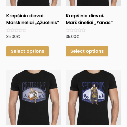
Krepšinio dievai.
Krepšinio dievai.
Marškinėliai „Ąžuolinis“
Marškinėliai „Fanas“
Rated
Rated
35.00
€
35.00
€
0
0
out
out
of
of
Select options
Select options
5
5