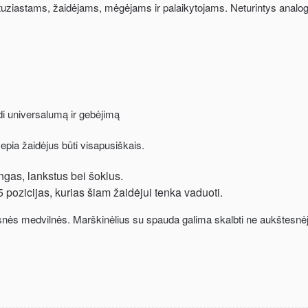
ntuziastams, žaidėjams, mėgėjams ir palaikytojams. Neturintys analogų 
di universalumą ir gebėjimą
vepia žaidėjus būti visapusiškais.
ngas, lankstus bei šoklus.
 pozicijas, kurias šiam žaidėjui tenka vaduoti.
snės medvilnės. Marškinėlius su spauda galima skalbti ne aukštesnėj