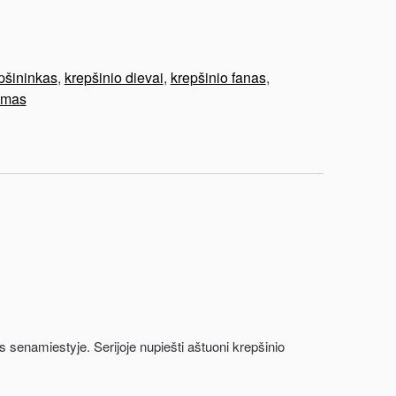
pšininkas
,
krepšinio dievai
,
krepšinio fanas
,
imas
 senamiestyje. Serijoje nupiešti aštuoni krepšinio