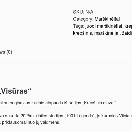
SKU:
N/A
Category:
Marškinėliai
Tags:
juodi marškinėliai
,
kre
krepšinis
,
marškinėliai
,
žaid
ws (0)
 „Visūras“
 su originalaus kūrinio atspaudu iš serijos „Krepšinio dievai“.
vo sukurta 2025m. dailės studijos „1001 Legends“, įsikūrusios Vilniaus
s, priklausomai nuo jų vaidmens.