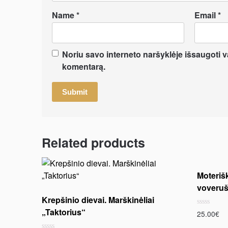
Name
*
Email
*
Noriu savo interneto naršyklėje išsaugoti var
komentarą.
Related products
Moterišk
voverušk
Krepšinio dievai. Marškinėliai
„Taktorius“
Rated
25.00
€
0
out