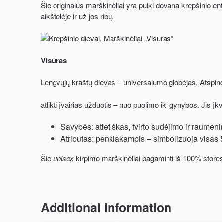
Šie originalūs marškinėliai yra puiki dovana krepšinio e
aikštelėje ir už jos ribų.
Visūras
Lengvųjų kraštų dievas – universalumo globėjas. Atspin
atlikti įvairias užduotis – nuo puolimo iki gynybos. Jis įk
Savybės: atletiškas, tvirto sudėjimo ir raumeni
Atributas: penkiakampis – simbolizuoja visas 5
Šie
unisex
kirpimo marškinėliai pagaminti iš 100% store
Additional information