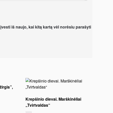
vesti iš naujo, kai kitą kartą vėl norėsiu parašyti
irgis”,
Krepšinio dievai. Marškinėliai
„Tvirtvaldas“