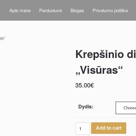
Apie mane
Parduotuvė
Blogas
Privatumo politika
as“
Krepšinio di
„Visūras“
35.00
€
Dydis:
Add to cart