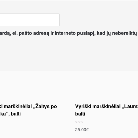
dą, el. pašto adresą ir interneto puslapį, kad jų nebereiktų į
i marškinėliai „Žaltys po
Vyriški marškinėliai „Laumž
a”, balti
balti
Rated
25.00
€
0
out