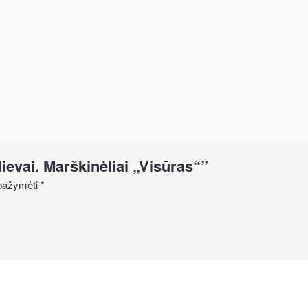
dievai. Marškinėliai „Visūras“”
i pažymėti
*