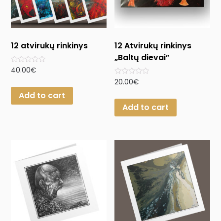
12 atvirukų rinkinys
12 Atvirukų rinkinys
„Baltų dievai”
Rated
40.00
€
0
Rated
20.00
€
out
0
of
Add to cart
out
5
of
Add to cart
5