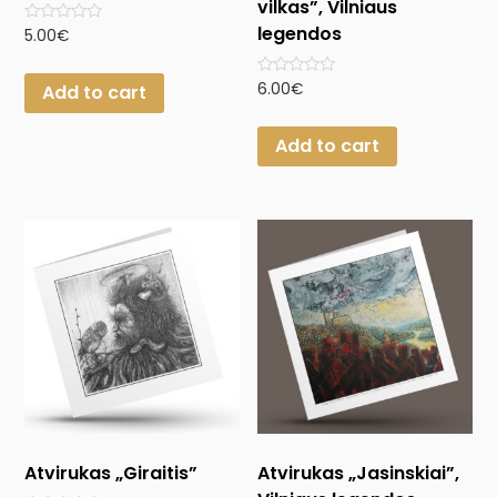
vilkas”, Vilniaus
legendos
Rated
5.00
€
0
out
of
Rated
6.00
€
Add to cart
5
0
out
of
Add to cart
5
Atvirukas „Giraitis”
Atvirukas „Jasinskiai”,