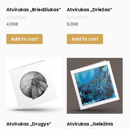
Atvirukas „Briedžiukas”
Atvirukas „Driežas”
Rated
Rated
4.00
€
5.00
€
0
0
out
out
of
of
Add to cart
Add to cart
5
5
Atvirukas „Drugys”
Atvirukas „Geležinis