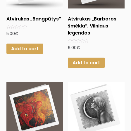
Atvirukas „Bangpūtys”
Atvirukas „Barboros
šmėkla”, Vilniaus
legendos
Rated
5.00
€
0
out
of
Rated
6.00
€
Add to cart
5
0
out
of
Add to cart
5