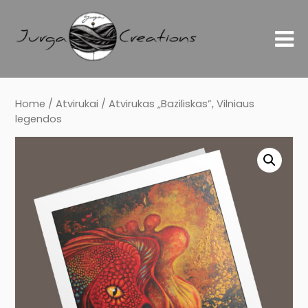
Home
/
Atvirukai
/ Atvirukas „Baziliskas”, Vilniaus
legendos