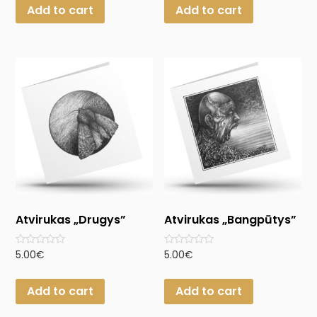
Add to cart
Add to cart
5
5
Atvirukas „Drugys”
Atvirukas „Bangpūtys”
Rated
Rated
5.00
€
5.00
€
0
0
out
out
of
of
Add to cart
Add to cart
5
5