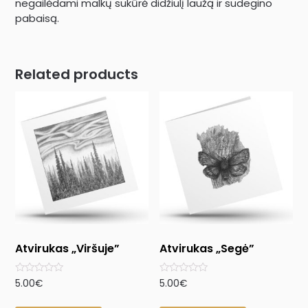
negailėdami malkų sukūrė didžiulį laužą ir sudegino
pabaisą.
Related products
Atvirukas „Viršuje”
Atvirukas „Segė”
Rated
Rated
5.00
€
5.00
€
0
0
out
out
of
of