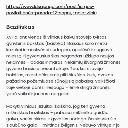
https://www.ldsajunga.com/post/jurgos-
povilaitienės-paroda-12-sapnų-apie-vilnių
Baziliskas
XVII a. ant vienos iš Vilniaus kalvų stovėjo tvirtas
gynybinis bokštas (bastėja). Baisaus karo metu
kazokai ir maskvėnai sudegino, apiplėšė ir sugriovė
miestą. Išgyvenusius šias negandas užklupo naujos
nelaimės – badas ir maras. Nelaimių išvarginti žmonės
gyveno baisioje nesantaikoje. Ten, kur stovėjo
bokštas, miestiečiai ėmė pilti šiukšles, kurių dvokas
pažadino požemiuose tūnojusią pabaisą. Vaikščioti
toje vietoje darėsi nesaugu – ėmė dingti žmonės,
ypač vaikai ir jaunos mergelės.
Mokyti Vilniaus jėzuitai išaiškino, jog ten gyvena
milžiniškas baziliskas – pabaisa milžiniška gaidžio
galva, varlės akimis ir gyvatės uodega. Baisiausia šio
siaubūno galia – mirtinas žvilgsnis. Nebuvo Vilniuje ir jo