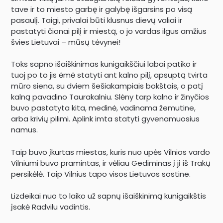
tave ir to miesto garbę ir galybę išgarsins po visą
pasaulį. Taigi, privalai būti klusnus dievų valiai ir
pastatyti čionai pilį ir miestą, o jo vardas ilgus amžius
švies Lietuvai – mūsų tėvynei!
Toks sapno išaiškinimas kunigaikščiui labai patiko ir
tuoj po to jis ėmė statyti ant kalno pilį, apsuptą tvirta
mūro siena, su dviem šešiakampiais bokštais, o patį
kalną pavadino Taurakalniu. Slėny tarp kalno ir žinyčios
buvo pastatyta kita, medinė, vadinama žemutine,
arba krivių pilimi. Aplink imta statyti gyvenamuosius
namus.
Taip buvo įkurtas miestas, kuris nuo upės Vilnios vardo
Vilniumi buvo pramintas, ir vėliau Gediminas į jį iš Trakų
persikėlė. Taip Vilnius tapo visos Lietuvos sostine.
Lizdeikai nuo to laiko už sapnų išaiškinimą kunigaikštis
įsakė Radvilu vadintis.