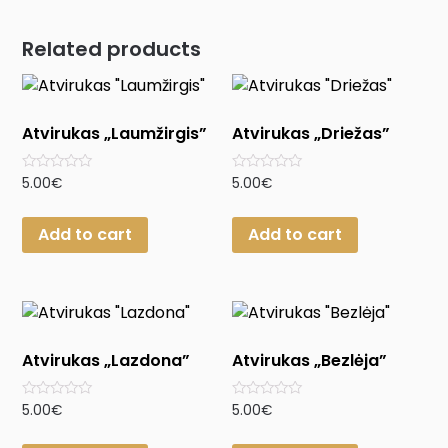
Related products
Atvirukas „Laumžirgis”
Atvirukas „Driežas”
Rated
Rated
5.00
€
5.00
€
0
0
out
out
of
of
Add to cart
Add to cart
5
5
Atvirukas „Lazdona”
Atvirukas „Bezlėja”
Rated
Rated
5.00
€
5.00
€
0
0
out
out
of
of