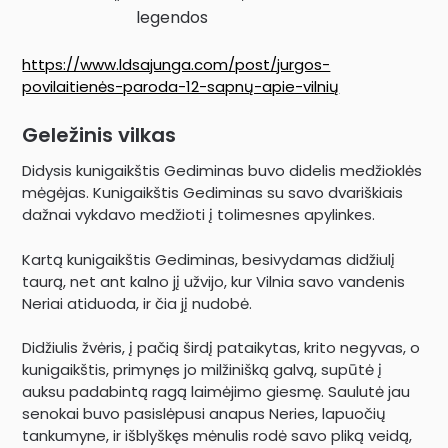
legendos
https://www.ldsajunga.com/post/jurgos-
povilaitienės-paroda-12-sapnų-apie-vilnių
Geležinis vilkas
Didysis kunigaikštis Gediminas buvo didelis medžioklės
mėgėjas. Kunigaikštis Gediminas su savo dvariškiais
dažnai vykdavo medžioti į tolimesnes apylinkes.
Kartą kunigaikštis Gediminas, besivydamas didžiulį
taurą, net ant kalno jį užvijo, kur Vilnia savo vandenis
Neriai atiduoda, ir čia jį nudobė.
Didžiulis žvėris, į pačią širdį pataikytas, krito negyvas, o
kunigaikštis, primynęs jo milžinišką galvą, supūtė į
auksu padabintą ragą laimėjimo giesmę. Saulutė jau
senokai buvo pasislėpusi anapus Neries, lapuočių
tankumyne, ir išblyškęs mėnulis rodė savo pliką veidą,