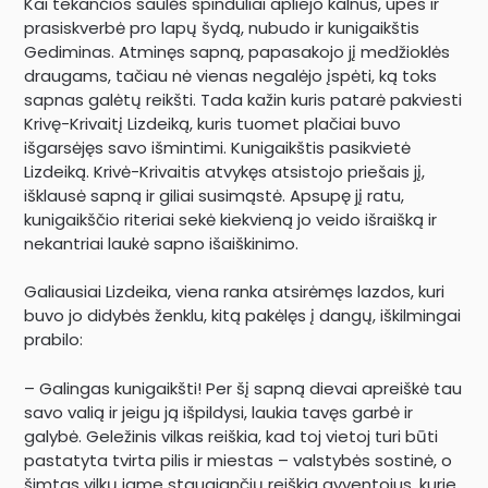
Kai tekančios saulės spinduliai apliejo kalnus, upes ir
prasiskverbė pro lapų šydą, nubudo ir kunigaikštis
Gediminas. Atminęs sapną, papasakojo jį medžioklės
draugams, tačiau nė vienas negalėjo įspėti, ką toks
sapnas galėtų reikšti. Tada kažin kuris patarė pakviesti
Krivę-Krivaitį Lizdeiką, kuris tuomet plačiai buvo
išgarsėjęs savo išmintimi. Kunigaikštis pasikvietė
Lizdeiką. Krivė-Krivaitis atvykęs atsistojo priešais jį,
išklausė sapną ir giliai susimąstė. Apsupę jį ratu,
kunigaikščio riteriai sekė kiekvieną jo veido išraišką ir
nekantriai laukė sapno išaiškinimo.
Galiausiai Lizdeika, viena ranka atsirėmęs lazdos, kuri
buvo jo didybės ženklu, kitą pakėlęs į dangų, iškilmingai
prabilo:
– Galingas kunigaikšti! Per šį sapną dievai apreiškė tau
savo valią ir jeigu ją išpildysi, laukia tavęs garbė ir
galybė. Geležinis vilkas reiškia, kad toj vietoj turi būti
pastatyta tvirta pilis ir miestas – valstybės sostinė, o
šimtas vilkų jame staugiančių reiškia gyventojus, kurie