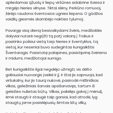
apliedamas ąžuolų ir liepų viršūnes sidabrine šviesa ir
mirgėjo Neries vilnyse. Tiktai slėny, Perkūno romuvoj,
žėrėjo raudona šventosios ugnies liepsna. O gūdžios
vaidilų giesmės skambėjo nakties tylumoj.
Pavargę visą dieną besivaikydami žvėris, medžioklės
dalyviai nutarė negrįžti tą patį vakarą į Trakus ir
pasirinko poilsiui vietą tarp Neries ir šventyklos, toj
vietoj, kur neseniai buvo sudegintas kunigaikštis
Šventaragis. Pasistatę palapines, pasistiprinę žvėriena
ir midumi, medžiotojai sumigo.
Bet kunigaikštis ilgai negalėjo užmigti; vis dėlto
galiausiai nuovargis įveikė ir jį. Ir štai jis sapnuoja, kad
viršukalny, kur jis taurą nukovė, pasirodė milžiniškas
vilkas, geležiniais šarvais apsišarvavęs, tartum iš
geležies nulietas būtų. Vilkas, pakėlęs galvą į mėnulį,
ėmė staugti ir staugė taip garsiai, kad atrodė, lyg
staugtų jame pasislėpusių šimtas kitų vilkų.