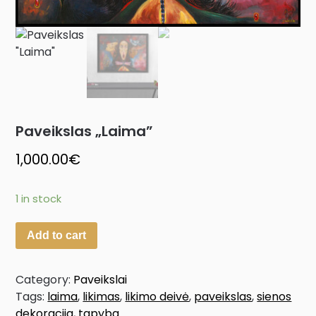
Paveikslas „Laima”
1,000.00
€
1 in stock
Add to cart
Category:
Paveikslai
Tags:
laima
,
likimas
,
likimo deivė
,
paveikslas
,
sienos
dekoracija
,
tapyba