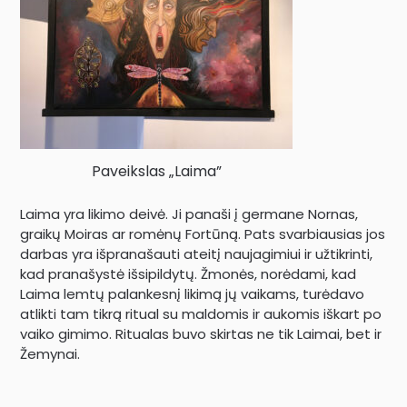
Paveikslas „Laima”
Laima yra likimo deivė. Ji panaši į germane Nornas,
graikų Moiras ar romėnų Fortūną. Pats svarbiausias jos
darbas yra išpranašauti ateitį naujagimiui ir užtikrinti,
kad pranašystė išsipildytų. Žmonės, norėdami, kad
Laima lemtų palankesnį likimą jų vaikams, turėdavo
atlikti tam tikrą ritual su maldomis ir aukomis iškart po
vaiko gimimo. Ritualas buvo skirtas ne tik Laimai, bet ir
Žemynai.