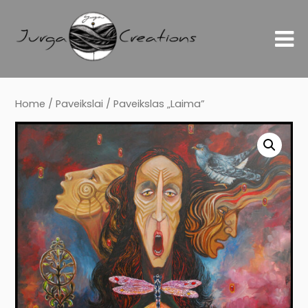
Home
/
Paveikslai
/ Paveikslas „Laima”