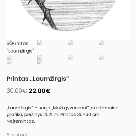
Printas „Laumžirgis”
30.00
€
22.00
€
„Laumžirgis” – serija „Maži gyvenimai”, skaitmeninė
grafika, piešinys 2021 m. Printas 30×30 cm.
Neįrėmintas.
8 in stock