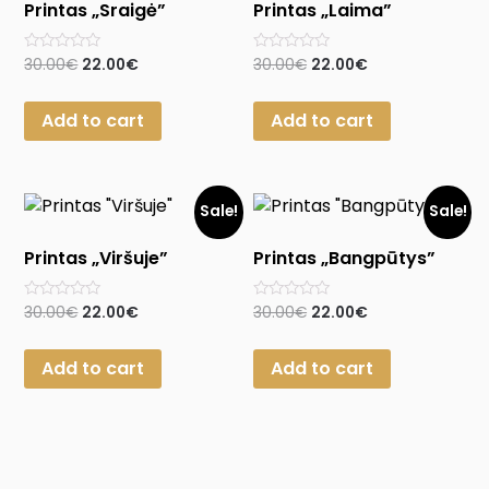
Printas „Sraigė”
Printas „Laima”
Rated
Rated
30.00
€
22.00
€
30.00
€
22.00
€
0
0
out
out
of
of
Add to cart
Add to cart
5
5
Sale!
Sale!
Printas „Viršuje”
Printas „Bangpūtys”
Rated
Rated
30.00
€
22.00
€
30.00
€
22.00
€
0
0
out
out
of
of
Add to cart
Add to cart
5
5