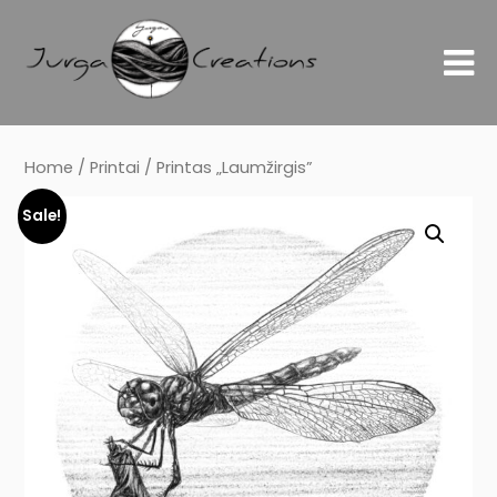
Home
/
Printai
/ Printas „Laumžirgis”
Sale!