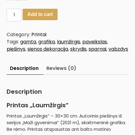
Add to cart
Category:
Printai
Tags:
gamta
,
grafika
,
laumžirgis
,
paveikslas
,
piešinys
,
sienos dekoracija
,
skrydis
,
sparnai
,
vabzdys
Description
Reviews (0)
Description
Printas „Laumžirgis”
Printas „Laumžirgis” – 30×30 cm. Autorinis piešinys iš
serijos „Maži gyvenimai” (2021 m), skaitmeninė grafika.
Be rėmo. Printas atspaustas ant balto matinio