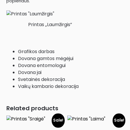
popieriaus.
Printas „Laumžirgis”
Grafikos darbas
Dovana gamtos mėgėjui
Dovana entomologui
Dovana jai
Svetainės dekoracija
Vaikų kambario dekoracija
Related products
Sale!
Sale!