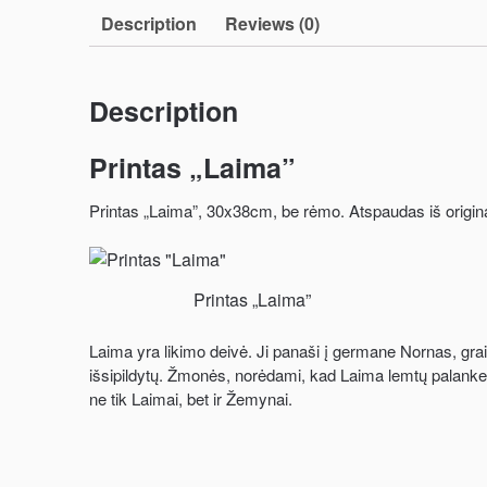
Description
Reviews (0)
Description
Printas „Laima”
Printas „Laima”, 30x38cm, be rėmo. Atspaudas iš original
Printas „Laima”
Laima yra likimo deivė. Ji panaši į germane Nornas, grai
išsipildytų. Žmonės, norėdami, kad Laima lemtų palankesn
ne tik Laimai, bet ir Žemynai.