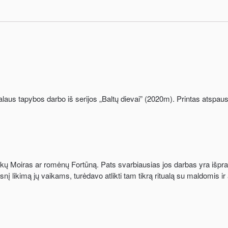
aus tapybos darbo iš serijos „Baltų dievai” (2020m). Printas atspaust
kų Moiras ar romėnų Fortūną. Pats svarbiausias jos darbas yra išpranaš
į likimą jų vaikams, turėdavo atlikti tam tikrą ritualą su maldomis i