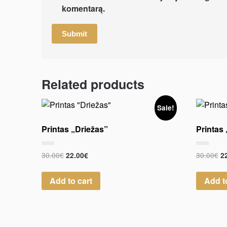
komentarą.
Related products
Sale!
Printas „Driežas”
Printas 
Rated
Rated
30.00
€
30.00
€
22.00
€
2
0
0
out
out
of
of
Add to cart
Add t
5
5