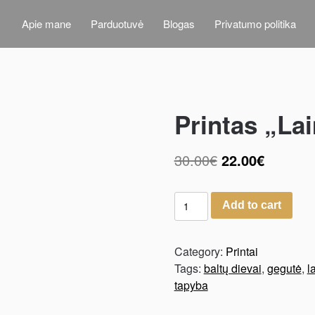
Apie mane
Parduotuvė
Blogas
Privatumo politika
Printas „La
30.00
€
22.00
€
Add to cart
Category:
Printai
Tags:
baltų dievai
,
gegutė
,
l
tapyba