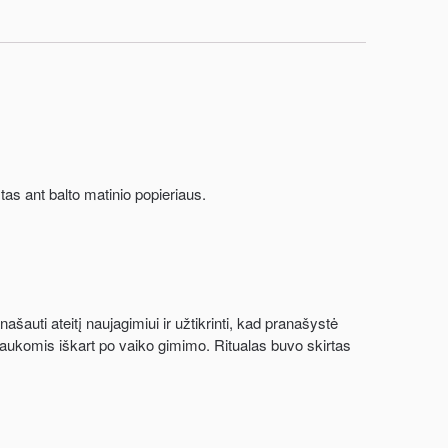
as ant balto matinio popieriaus.
auti ateitį naujagimiui ir užtikrinti, kad pranašystė
r aukomis iškart po vaiko gimimo. Ritualas buvo skirtas