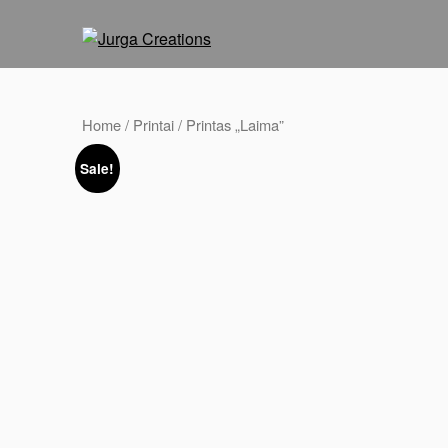
Home
/
Printai
/ Printas „Laima”
Sale!