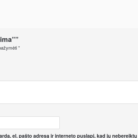
aima””
i pažymėti
*
dą, el. pašto adresą ir interneto puslapį, kad jų nebereiktų į