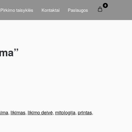
0
Pirkimo taisyklės
Kontaktai
Paslaugos
ima”
aima
,
likimas
,
likimo deivė
,
mitologija
,
printas
,