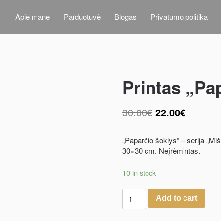
Apie mane
Parduotuvė
Blogas
Privatumo politika
Printas „Pa
30.00
€
22.00
€
„Paparčio šoklys” – serija „Mi
30×30 cm. Neįrėmintas.
10 in stock
Add to cart