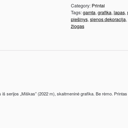
Category:
Printai
Tags:
gamta
,
grafika
,
lapas
,
piešinys
,
sienos dekoracija
,
žiogas
 iš serijos „Miškas” (2022 m), skaitmeninė grafika. Be rėmo. Printas 