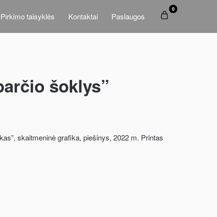
0
Pirkimo taisyklės
Kontaktai
Paslaugos
parčio šoklys”
škas”, skaitmeninė grafika, piešinys, 2022 m. Printas