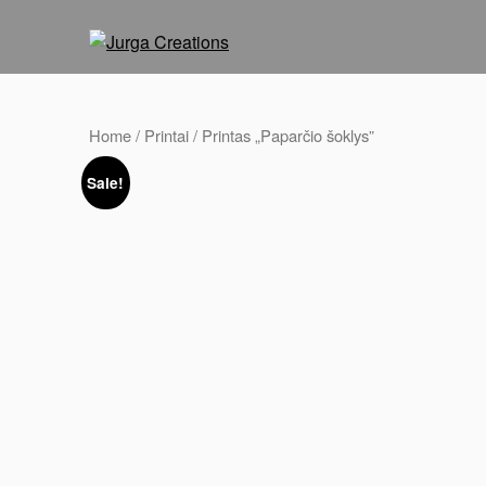
Home
/
Printai
/ Printas „Paparčio šoklys”
Sale!