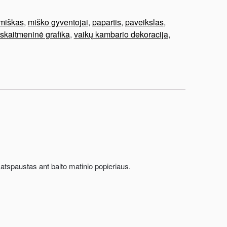
miškas
,
miško gyventojai
,
papartis
,
paveikslas
,
skaitmeninė grafika
,
vaikų kambario dekoracija
,
atspaustas ant balto matinio popieriaus.