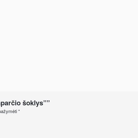
aparčio šoklys””
i pažymėti
*