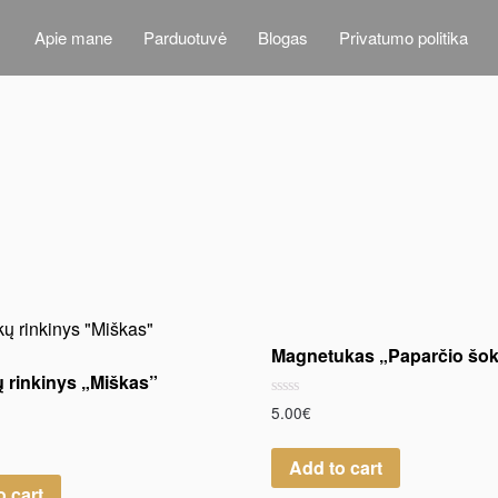
Apie mane
Parduotuvė
Blogas
Privatumo politika
Magnetukas „Paparčio šok
ų rinkinys „Miškas”
Rated
5.00
€
0
out
of
Add to cart
5
o cart