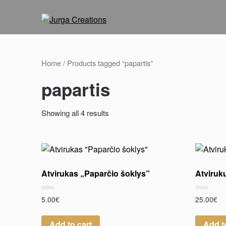
Home
/ Products tagged “papartis”
papartis
Showing all 4 results
Atvirukas „Paparčio šoklys”
Atviruk
Rated
Rated
5.00
€
25.00
€
0
0
out
out
of
of
Add to cart
Add t
5
5