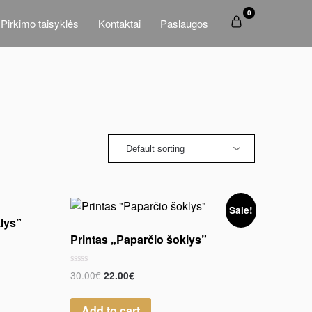
0
Pirkimo taisyklės
Kontaktai
Paslaugos
Sale!
lys”
Printas „Paparčio šoklys”
Rated
30.00
€
22.00
€
0
out
of
Add to cart
5