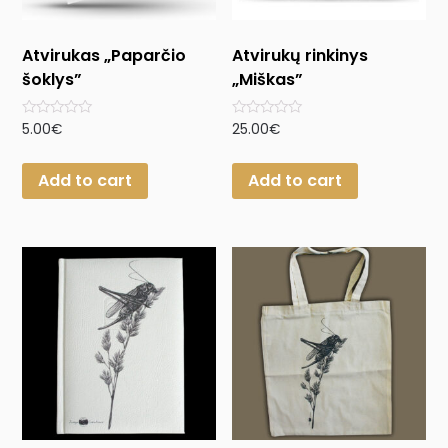
Atvirukas „Paparčio
Atvirukų rinkinys
šoklys”
„Miškas”
Rated
Rated
5.00
€
25.00
€
0
0
out
out
of
of
Add to cart
Add to cart
5
5