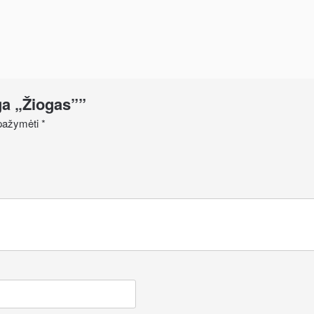
ga „Žiogas””
i pažymėti
*