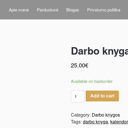
Apie mane
Parduotuvė
Blogas
Privatumo politika
Darbo knyga
25.00
€
Available on backorder
Add to cart
Category:
Darbo knygos
Tags:
darbo knyga
,
kalendor