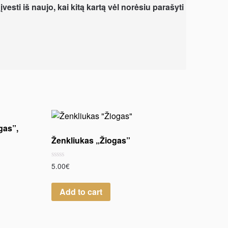
vesti iš naujo, kai kitą kartą vėl norėsiu parašyti
gas”,
Ženkliukas „Žiogas”
Rated
5.00
€
0
out
of
Add to cart
5