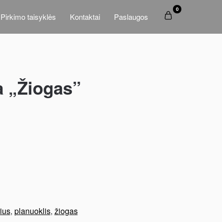
0
Pirkimo taisyklės
Kontaktai
Paslaugos
 „Žiogas”
ius
,
planuoklis
,
žiogas