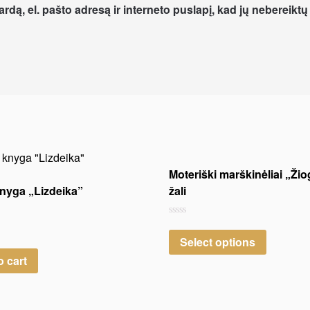
dą, el. pašto adresą ir interneto puslapį, kad jų nebereiktų į
Moteriški marškinėliai „Žio
nyga „Lizdeika”
žali
Rated
0
Select options
out
of
o cart
5