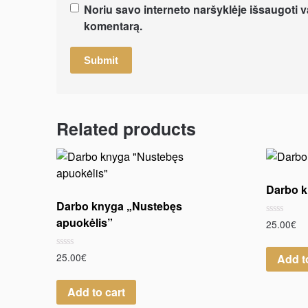
Noriu savo interneto naršyklėje išsaugoti var
komentarą.
Related products
Darbo k
Darbo knyga „Nustebęs
apuokėlis”
Rated
25.00
€
0
out
of
Rated
25.00
€
Add t
5
0
out
of
Add to cart
5