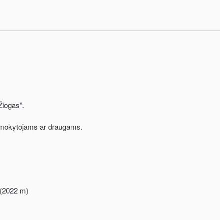
Žiogas”.
s, mokytojams ar draugams.
” (2022 m)