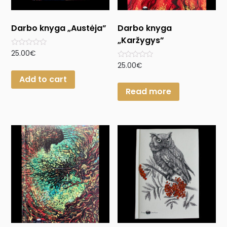
Darbo knyga „Austėja”
Darbo knyga
„Karžygys”
Rated
25.00
€
0
Rated
25.00
€
out
0
of
Add to cart
out
5
of
Read more
5