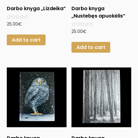
Darbo knyga „Lizdeika”
Darbo knyga
„Nustebęs apuokėlis”
Rated
25.00
€
0
Rated
25.00
€
out
0
of
Add to cart
out
5
of
Add to cart
5