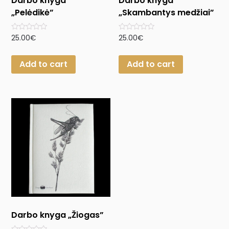
Darbo knyga
Darbo knyga
„Pelėdikė”
„Skambantys medžiai”
Rated
Rated
25.00
€
25.00
€
0
0
out
out
of
of
Add to cart
Add to cart
5
5
Darbo knyga „Žiogas”