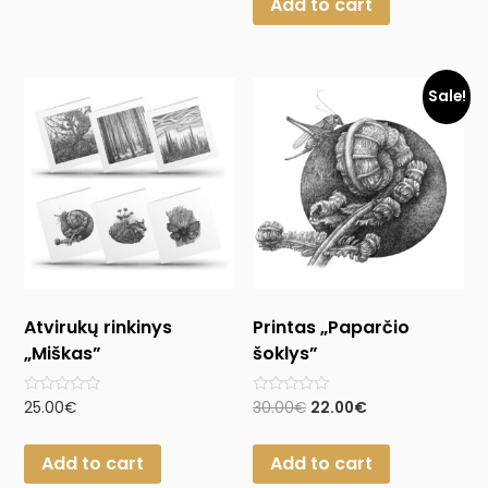
Add to cart
5
Sale!
Atvirukų rinkinys
Printas „Paparčio
„Miškas”
šoklys”
Rated
Rated
25.00
€
30.00
€
22.00
€
0
0
out
out
of
of
Add to cart
Add to cart
5
5