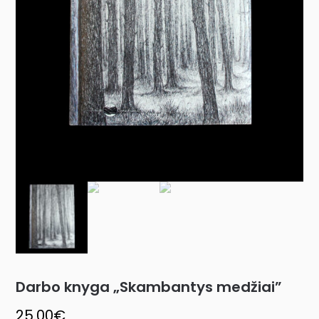
Darbo knyga „Skambantys medžiai”
25.00
€