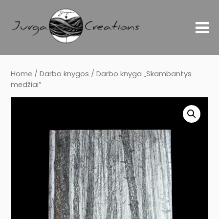
Home
/
Darbo knygos
/ Darbo knyga „Skambantys
medžiai”