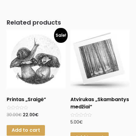
Related products
Sale!
Printas „Sraigė”
Atvirukas „Skambantys
medžiai”
Rated
30.00
€
22.00
€
0
Rated
5.00
€
out
0
of
Add to cart
out
5
of