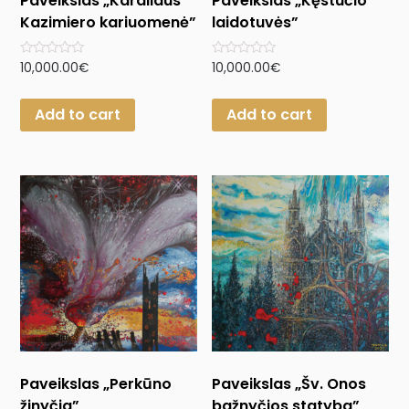
Paveikslas „Karaliaus
Paveikslas „Kęstučio
Kazimiero kariuomenė”
laidotuvės”
Rated
Rated
10,000.00
€
10,000.00
€
0
0
out
out
of
of
Add to cart
Add to cart
5
5
Paveikslas „Perkūno
Paveikslas „Šv. Onos
žinyčia”
bažnyčios statyba”