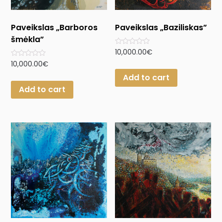
Paveikslas „Barboros
Paveikslas „Baziliskas”
šmėkla”
Rated
10,000.00
€
0
Rated
10,000.00
€
out
0
of
Add to cart
out
5
of
Add to cart
5