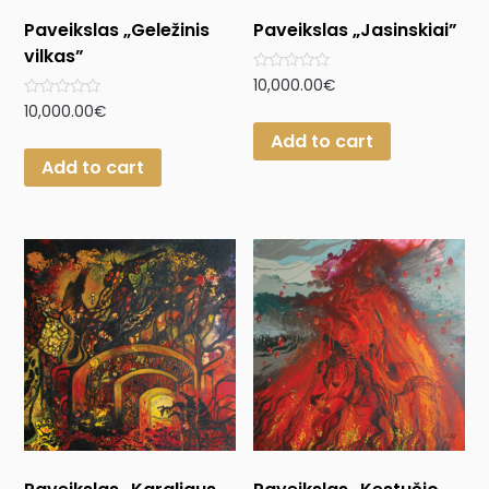
Paveikslas „Geležinis
Paveikslas „Jasinskiai”
vilkas”
Rated
10,000.00
€
0
Rated
10,000.00
€
out
0
of
Add to cart
out
5
of
Add to cart
5