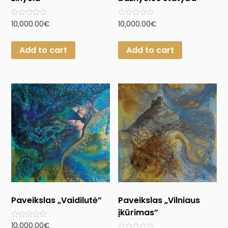
Rated
Rated
10,000.00
€
10,000.00
€
0
0
out
out
of
of
Add to cart
Add to cart
5
5
Paveikslas „Vaidilutė”
Paveikslas „Vilniaus
įkūrimas”
Rated
10,000.00
€