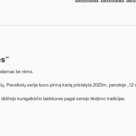
ės”
uodamas be rėmo.
slų. Paveikslų serija buvo pirmą kartą pristatyta 2023m. parodoje „12 s
didžiojo kunigaikščio laidotuves pagal senojo tikėjimo tradicijas.