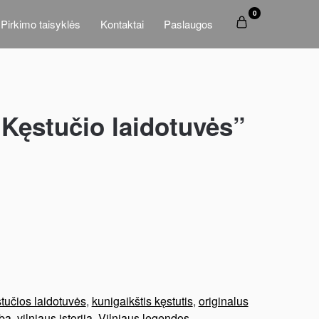
0
Pirkimo taisyklės
Kontaktai
Paslaugos
„Kęstučio laidotuvės”
tučios laidotuvės
,
kunigaikštis kęstutis
,
originalus
ba
,
vilniaus istorija
,
Vilniaus legendos