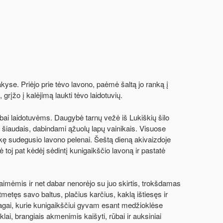
yse. Priėjo prie tėvo lavono, paėmė šaltą jo ranką į
grįžo į kalėjimą laukti tėvo laidotuvių.
arbai laidotuvėms. Daugybė tarnų vežė iš Lukiškių šilo
 šiaudais, dabindami ąžuolų lapų vainikais. Visuose
likę sudegusio lavono pelenai. Šeštą dieną akivaizdoje
ė toj pat kėdėj sėdintį kunigaikščio lavoną ir pastatė
elaimėmis ir net dabar nenorėjo su juo skirtis, trokšdamas
tmetęs savo baltus, plačius karčius, kaklą ištiesęs ir
anagai, kurie kunigaikščiui gyvam esant medžioklėse
ai, brangiais akmenimis kaišyti, rūbai ir auksiniai