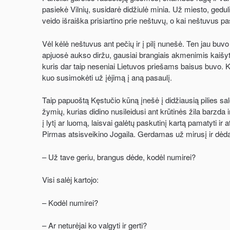
pasiekė Vilnių, susidarė didžiulė minia. Už miesto, geduli
veido išraiška prisiartino prie neštuvų, o kai neštuvus p
Vėl kėlė neštuvus ant pečių ir į pilį nunešė. Ten jau buvo
apjuosė aukso diržu, gausiai brangiais akmenimis kaišyt
kuris dar taip neseniai Lietuvos priešams baisus buvo. K
kuo susimokėti už įėjimą į aną pasaulį.
Taip papuoštą Kęstučio kūną įnešė į didžiausią pilies salę
žymių, kurias didino nusileidusi ant krūtinės žila barzda i
į lytį ar luomą, laisvai galėtų paskutinį kartą pamatyti i
Pirmas atsisveikino Jogaila. Gerdamas už mirusį ir dėda
– Už tave geriu, brangus dėde, kodėl numirei?
Visi salėj kartojo:
– Kodėl numirei?
– Ar neturėjai ko valgyti ir gerti?