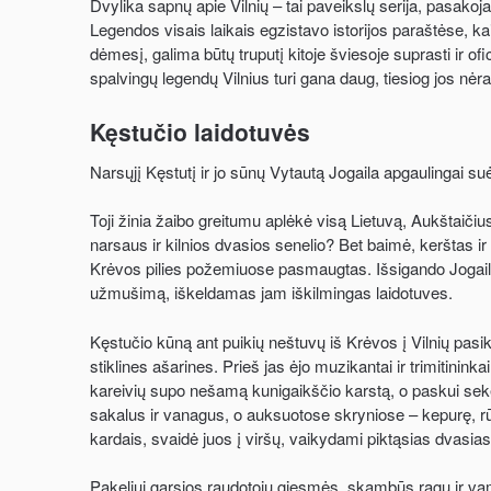
Dvylika sapnų apie Vilnių – tai paveikslų serija, pasakoja
Legendos visais laikais egzistavo istorijos paraštėse, kai
dėmesį, galima būtų truputį kitoje šviesoje suprasti ir ofic
spalvingų legendų Vilnius turi gana daug, tiesiog jos nėra
Kęstučio laidotuvės
Narsųjį Kęstutį ir jo sūnų Vytautą Jogaila apgaulingai 
Toji žinia žaibo greitumu aplėkė visą Lietuvą, Aukštai
narsaus ir kilnios dvasios senelio? Bet baimė, kerštas ir 
Krėvos pilies požemiuose pasmaugtas. Išsigando Jogaila
užmušimą, iškeldamas jam iškilmingas laidotuves.
Kęstučio kūną ant puikių neštuvų iš Krėvos į Vilnių pasike
stiklines ašarines. Prieš jas ėjo muzikantai ir trimitinin
kareivių supo nešamą kunigaikščio karstą, o paskui sekė
sakalus ir vanagus, o auksuotose skryniose – kepurę, rūb
kardais, svaidė juos į viršų, vaikydami piktąsias dvasias, i
Pakeliui garsios raudotojų giesmės, skambūs ragų ir vamz