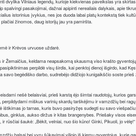
nti dvylika Vilniaus legendų, kurioje kiekvienas paveikslas yra skirtas
p spalvingi pasakojimai, dažnai apipinti nerealiais dalykais, apie tikru
ialius istorinius įvykius, nes jos duoda labai platų kontekstą tiek kultūr
 plačiai žinomos, daug istorijų jau yra pamiršta.
suėmė ir Krėvos urvuose uždarė.
čius ir Žemaičius, keldama neapsakomą skausmą viso krašto gyventojų
pasipiktinimas perpildė visų širdis, kai penktoj dienoj išgirdo, kad Kę
 savo begėdiško darbo, sudrebėjo didžiojo kunigaikščio soste prieš
isdami nešė belaisviai, prieš karstą ėjo šimtai raudotojų, kurios garsia
kai, perpildydami miškus varinių skardų tarškėjimu ir vamzdžių bei ragų g
 ištikimas jo tarnas, kuris buvo pasiryžęs sudegti su savo viešpačiu;
us, ginklus, aukso diržus ir kitas brangenybes. Priešaky visos eiseno
r rūsčiai šaukė: „Bėkit, velniai, nuo šio kūno! Ginki, Pikuoli, jo vėlę!“
džių balsai bei vyrų šūkavimai viliojo iš kiemų gyventojus, kurie gau