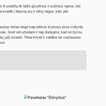
š pradžių tik laižė ąžuolinius ir pušinius rąstus, bet
 svaidė į liepsną arų ir lokių nagus, kad, jais
aužas tačiau degė kaip aiškus švyturys jūros mėlynėj.
s. Greit vėl užsidarė ir taip išsilygino, kad nė žymių
į pilį nunešė. Tiktai kriviai ir vaidilos be mažiausios
vui.