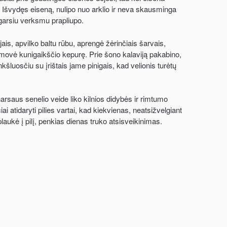
la. Išvydęs eiseną, nulipo nuo arklio ir neva skausminga
 garsiu verksmu prapliupo.
jais, apvilko baltu rūbu, aprengė žėrinčiais šarvais,
žmovė kunigaikščio kepurę. Prie šono kalaviją pakabino,
luosčiu su įrištais jame pinigais, kad velionis turėtų
narsaus senelio veide liko kilnios didybės ir rimtumo
ai atidaryti pilies vartai, kad kiekvienas, neatsižvelgiant
laukė į pilį, penkias dienas truko atsisveikinimas.