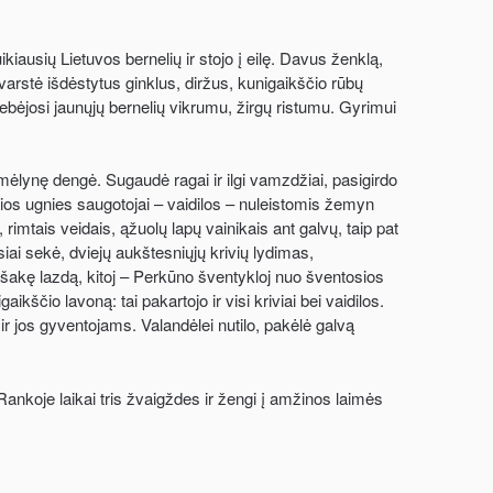
uikiausių Lietuvos bernelių ir stojo į eilę. Davus ženklą,
varstė išdėstytus ginklus, diržus, kunigaikščio rūbų
tebėjosi jaunųjų bernelių vikrumu, žirgų ristumu. Gyrimui
 mėlynę dengė. Sugaudė ragai ir ilgi vamzdžiai, pasigirdo
os ugnies saugotojai – vaidilos – nuleistomis žemyn
 rimtais veidais, ąžuolų lapų vainikais ant galvų, taip pat
usiai sekė, dviejų aukštesniųjų krivių lydimas,
rišakę lazdą, kitoj – Perkūno šventykloj nuo šventosios
ikščio lavoną: tai pakartojo ir visi kriviai bei vaidilos.
ir jos gyventojams. Valandėlei nutilo, pakėlė galvą
Rankoje laikai tris žvaigždes ir žengi į amžinos laimės