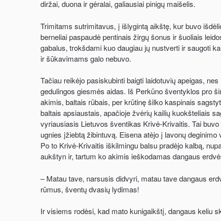
diržai, duona ir gėralai, galiausiai pinigų maišelis.
Trimitams sutrimitavus, į išlygintą aikštę, kur buvo išdėlio
berneliai paspaudė pentinais žirgų šonus ir šuoliais lei
gabalus, trokšdami kuo daugiau jų nustverti ir saugoti ka
ir šūkavimams galo nebuvo.
Tačiau reikėjo pasiskubinti baigti laidotuvių apeigas, ne
gedulingos giesmės aidas. Iš Perkūno šventyklos pro ši
akimis, baltais rūbais, per krūtinę šilko kaspinais sagsty
baltais apsiaustais, apačioje žvėrių kailių kuokšteliais sa
vyriausiasis Lietuvos šventikas Krivė-Krivaitis. Tai buvo
ugnies įžiebtą žibintuvą. Eisena atėjo į lavonų deginimo vie
Po to Krivė-Krivaitis iškilmingu balsu pradėjo kalbą, nup
aukštyn ir, tartum ko akimis ieškodamas dangaus erdvėse
– Matau tave, narsusis didvyri, matau tave dangaus erdvės
rūmus, šventų dvasių lydimas!
Ir visiems rodėsi, kad mato kunigaikštį, dangaus keliu sk