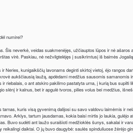
dėl numirei?
s. Šis neverkė, veidas suakmenėjęs, užčiauptos lūpos ir nė ašaros ak
rštas virė. Paskiau, nė nežvilgtelėjęs į susikrimtusį iš baimės Jogailą, 
ir Neries, kunigaikščių lavonams deginti skirtoj vietoj, ėjo rangos d
imi krovė aukščiausią laužą, apdėdami medžius sausomis samanomis ir
 riebalais, o ant atskiro pakilimo pastatyta urna, į kurią bus supilti 
o slėnį ir kalnus, bet ir apgulė tvoros, pilies volus bei medžius, išneš
imas tarnas, kuris visą gyvenimą dalijosi su savo valdovu laimėmis ir n
rnavo. Arklys, tartum jausdamas, kokia baisi mirtis jo laukia, gulėjo a
ias. Buvo sudėti ant laužo suraišioti medžioklės šunys, sakalai ir v
reikalingi daiktai. O jų buvo daugybė: saulės spinduliuose žėrėjo ginkl