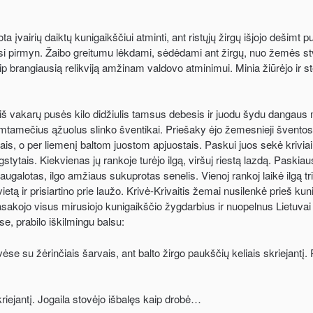
ta įvairių daiktų kunigaikščiui atminti, ant ristųjų žirgų išjojo dešimt p
dosi pirmyn. Žaibo greitumu lėkdami, sėdėdami ant žirgų, nuo žemės st
ip brangiausią relikviją amžinam valdovo atminimui. Minia žiūrėjo ir s
s iš vakarų pusės kilo didžiulis tamsus debesis ir juodu šydu dangaus
mtamečius ąžuolus slinko šventikai. Priešaky ėjo žemesnieji šventosi
tais, o per liemenį baltom juostom apjuostais. Paskui juos sekė kriviai,
gstytais. Kiekvienas jų rankoje turėjo ilgą, viršuj riestą lazdą. Paskia
 augalotas, ilgo amžiaus sukuprotas senelis. Vienoj rankoj laikė ilgą t
tą ir prisiartino prie laužo. Krivė-Krivaitis žemai nusilenkė prieš kuniga
asakojo visus mirusiojo kunigaikščio žygdarbius ir nuopelnus Lietuvai 
, prabilo iškilmingu balsu:
e su žėrinčiais šarvais, ant balto žirgo paukščių keliais skriejantį. 
riejantį. Jogaila stovėjo išbalęs kaip drobė…