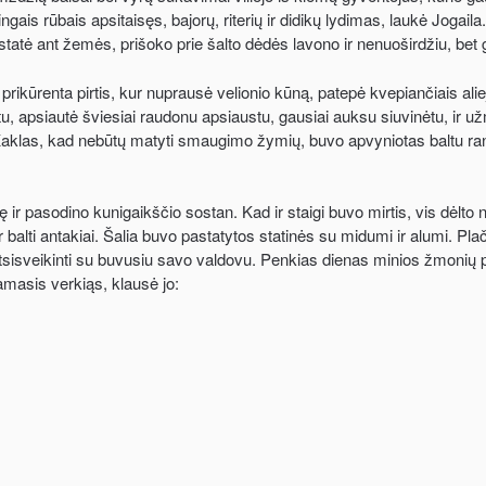
ngais rūbais apsitaisęs, bajorų, riterių ir didikų lydimas, laukė Jogai
astatė ant žemės, prišoko prie šalto dėdės lavono ir nenuoširdžiu, bet
 prikūrenta pirtis, kur nuprausė velionio kūną, patepė kvepiančiais alie
u, apsiautė šviesiai raudonu apsiaustu, gausiai auksu siuvinėtu, ir u
aklas, kad nebūtų matyti smaugimo žymių, buvo apvyniotas baltu rankš
 ir pasodino kunigaikščio sostan. Kad ir staigi buvo mirtis, vis dėlto 
r balti antakiai. Šalia buvo pastatytos statinės su midumi ir alumi. Plači
r atsisveikinti su buvusiu savo valdovu. Penkias dienas minios žmonių p
masis verkiąs, klausė jo: