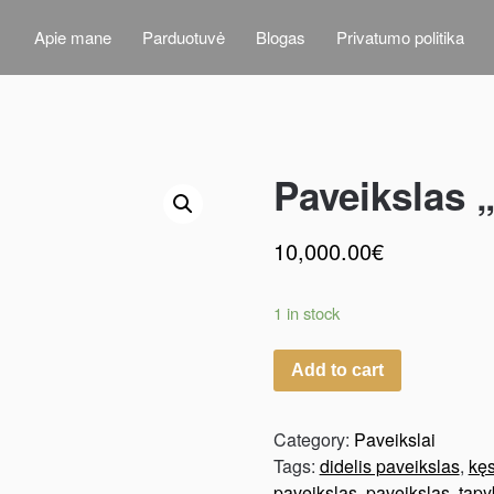
Apie mane
Parduotuvė
Blogas
Privatumo politika
Paveikslas 
10,000.00
€
1 in stock
Add to cart
Category:
Paveikslai
Tags:
didelis paveikslas
,
kęs
paveikslas
,
paveikslas
,
tapy