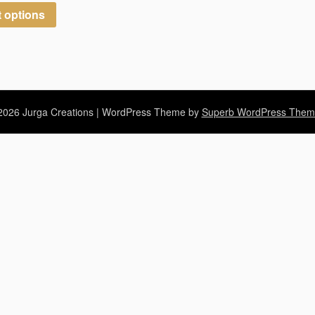
t options
026 Jurga Creations
| WordPress Theme by
Superb WordPress Them