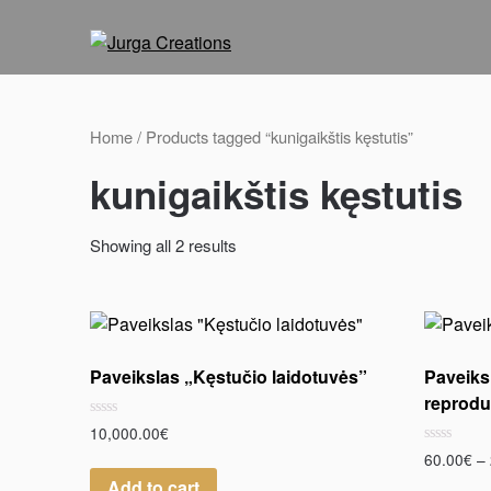
Home
/ Products tagged “kunigaikštis kęstutis”
kunigaikštis kęstutis
Showing all 2 results
Paveikslas „Kęstučio laidotuvės”
Paveiks
reprodu
Rated
10,000.00
€
0
Rated
60.00
€
–
out
0
of
Add to cart
out
5