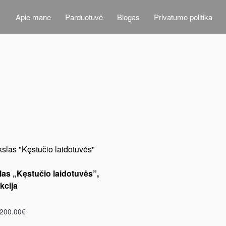
Apie mane
Parduotuvė
Blogas
Privatumo politika
las „Kęstučio laidotuvės”,
kcija
200.00
€