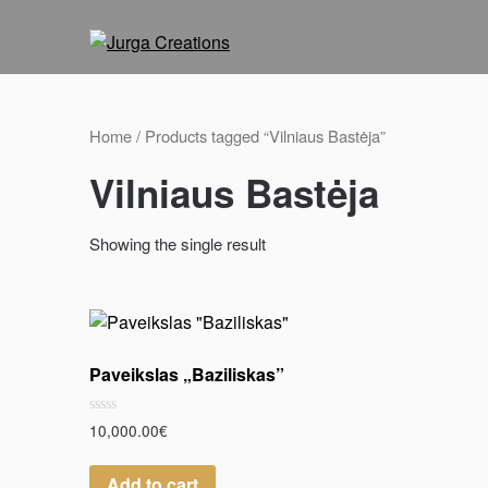
Home
/ Products tagged “Vilniaus Bastėja”
Vilniaus Bastėja
Showing the single result
Paveikslas „Baziliskas”
Rated
10,000.00
€
0
out
of
Add to cart
5