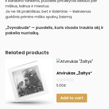
ir karabino rankena, puodelis pritaikytas keliauti per
miškus, kalnus ir miestus.
Jis ne tik praktiškas, bet ir išskirtinis — kiekvienas
gurkšnis primins miško spalvų žaismą.
„Žvynabudė“ — puodelis, kuris visada traukia akį ir
pakelia nuotaiką.
Related products
Atvirukas „Žaltys”
Rated
5.00
€
0
out
of
Add to cart
5