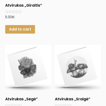
Atvirukas „Giraitis”
Rated
5.00
€
0
out
of
Add to cart
5
Atvirukas „Segė”
Atvirukas „Sraigė”