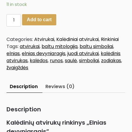
11 in stock
Add to cart
Categories:
Atvirukai
,
Kalėdiniai atvirukai
,
Rinkiniai
Tags:
atvirukai
,
baltų mitologija
,
baltų simboliai
,
elnias
,
elnias devyniaragis
,
juodi atvirukai
,
kalėdinis
atvirukas
,
kalėdos
,
runos
,
saulė
,
simboliai
,
zodiakas
,
žvaigždės
Description
Reviews (0)
Description
Kalėdinių atvirukų rinkinys „Elnias
devyniaragis”