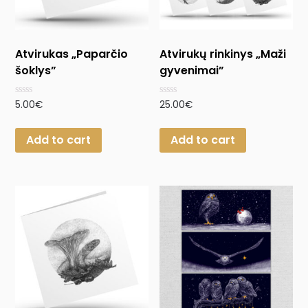
Atvirukas „Paparčio
Atvirukų rinkinys „Maži
šoklys”
gyvenimai”
Rated
Rated
5.00
€
25.00
€
0
0
out
out
of
of
Add to cart
Add to cart
5
5