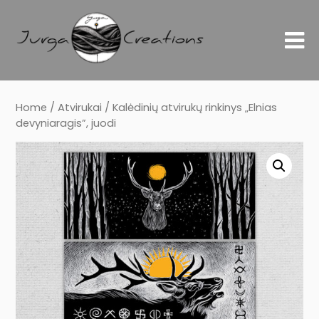
Home
/
Atvirukai
/ Kalėdinių atvirukų rinkinys „Elnias
devyniaragis”, juodi