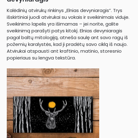
Kalėdinių atvirukų rinkinys „Elnias devyniaragis”. Trys
išskirtiniai juodi atvirukai su vokais ir sveikinimais viduje.
Sveikinimo lapelis yra išimamas – jei norite, galite
sveikinimą parašyti patys kitokį. Elnias devyniaragis
pagal baltų mitologiją, atneša saulę ant savo ragų iš
požemių karalystės, kad ji pradėtų savo ciklą iš naujo.
Atvirukai atspausti ant kraftinio, matinio, storesnio
popieriaus su lengva tekstūra.