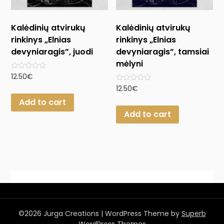
Kalėdinių atvirukų
Kalėdinių atvirukų
rinkinys „Elnias
rinkinys „Elnias
devyniaragis”, juodi
devyniaragis”, tamsiai
mėlyni
Rated
12.50
€
0
Rated
12.50
€
out
0
of
Add to cart
out
5
of
Add to cart
5
©2026 Jurga Creations
| WordPress Theme by
Superb
WordPress Themes