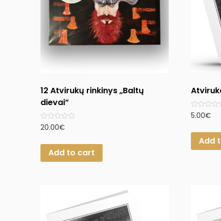
12 Atvirukų rinkinys „Baltų
Atviru
dievai”
Rated
5.00
€
0
Rated
20.00
€
out
0
of
Add t
out
5
of
Add to cart
5