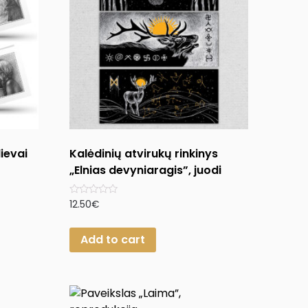
dievai
Kalėdinių atvirukų rinkinys
„Elnias devyniaragis”, juodi
Rated
12.50
€
0
out
of
Add to cart
5