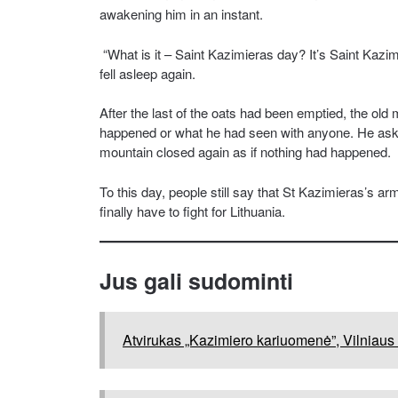
awakening him in an instant.
“What is it – Saint Kazimieras day? It’s Saint Kazi
fell asleep again.
After the last of the oats had been emptied, the old 
happened or what he had seen with anyone. He asked
mountain closed again as if nothing had happened.
To this day, people still say that St Kazimieras’s 
finally have to fight for Lithuania.
Jus gali sudominti
Atvirukas „Kazimiero kariuomenė”, Vilniaus