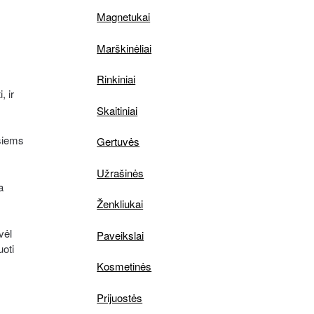
Magnetukai
Marškinėliai
Rinkiniai
, ir
Skaitiniai
isiems
Gertuvės
Užrašinės
a
Ženkliukai
vėl
Paveikslai
uoti
Kosmetinės
Prijuostės