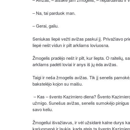
– Na, tai parduok man.
– Gerai, galiu.
Seniukas liepė vežti avižas paskui jį. Privažiavo pri
liepė nešt vidun ir pilt arkliams loviuosna.
Žmogelis pradėjo nešt ir pilt, kur liepta. O raitelių, sa
arkliams padėti loviai ir anys iš jų ėda avižas.
Taigi ir neša žmogelis avižas. Tik jį senelis pamok
bakstelėjo kojon su maišu.
– Kas – švento Kazimiero diena? Švento Kazimiero 
užmigo. Sunešus avižas, senelis sumokėjo pinigus i
savo keliu.
Žmogeliui išvažiavus, ir vėl užsidarė kalne durys 
kariuomenė ir laukia, kada ateis ta švento Kazimiero 