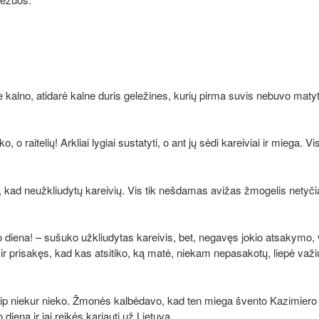
e kalno, atidarė kalne duris geležines, kurių pirma suvis nebuvo matyti
ko, o raitelių! Arkliai lygiai sustatyti, o ant jų sėdi kareiviai ir miega. V
ė, kad neužkliudytų kareivių. Vis tik nešdamas avižas žmogelis netyči
diena! – sušuko užkliudytas kareivis, bet, negavęs jokio atsakymo, 
r prisakęs, kad kas atsitiko, ką matė, niekam nepasakotų, liepė važi
kaip niekur nieko. Žmonės kalbėdavo, kad ten miega švento Kazimiero
diena ir jai reikės kariauti už Lietuvą.