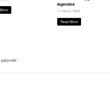
legendos
 More
17 sausio, 2024
Read More
ai pažymėti
*