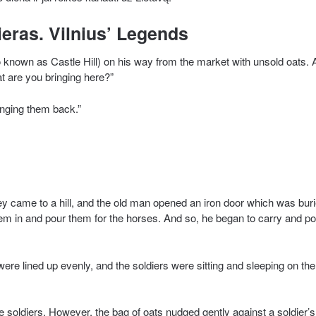
eras. Vilnius’ Legends
o known as Castle Hill) on his way from the market with unsold oats. 
t are you bringing here?”
ringing them back.”
ey came to a hill, and the old man opened an iron door which was bur
m in and pour them for the horses. And so, he began to carry and po
e lined up evenly, and the soldiers were sitting and sleeping on th
e soldiers. However, the bag of oats nudged gently against a soldier’s 