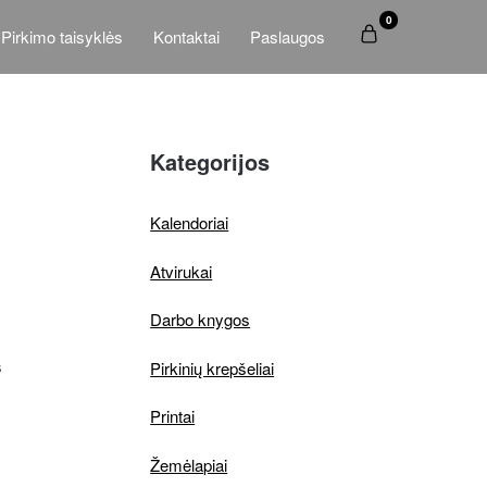
0
Pirkimo taisyklės
Kontaktai
Paslaugos
Kategorijos
Kalendoriai
Atvirukai
Darbo knygos
s
Pirkinių krepšeliai
Printai
Žemėlapiai