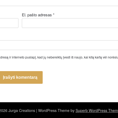
El. pašto adresas
*
resą ir interneto puslapį, kad jų nebereiktų įvesti iš naujo, kai kitą kartą vėl norėsi
026 Jurga Creations
| WordPress Theme by
Superb WordPress Them