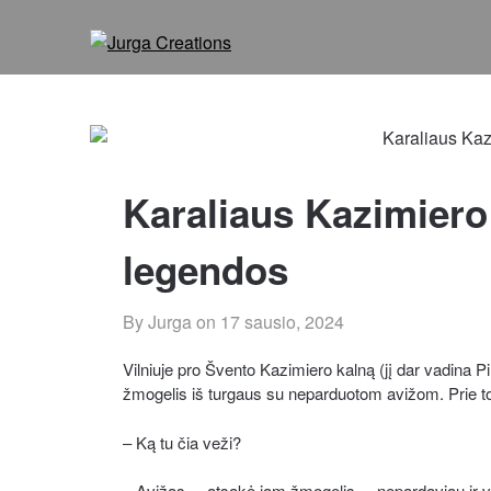
Karaliaus Kazimiero
legendos
By Jurga on
17 sausio, 2024
Vilniuje pro Švento Kazimiero kalną (jį dar vadina P
žmogelis iš turgaus su neparduotom avižom. Prie to k
– Ką tu čia veži?
– Avižas, – atsakė jam žmogelis, – nepardaviau ir 