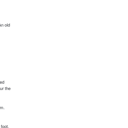
An old
ied
ur the
em.
foot,