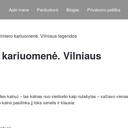
Apie mane
Parduotuvė
Blogas
Privatumo politika
 kariuomenė. Vilniaus
ilies kalnu) – tas kalnas nuo vieškelio kaip nutašytas – važiavo viena
alno pasitinka jį toks senelis ir klausia:
vežuos.