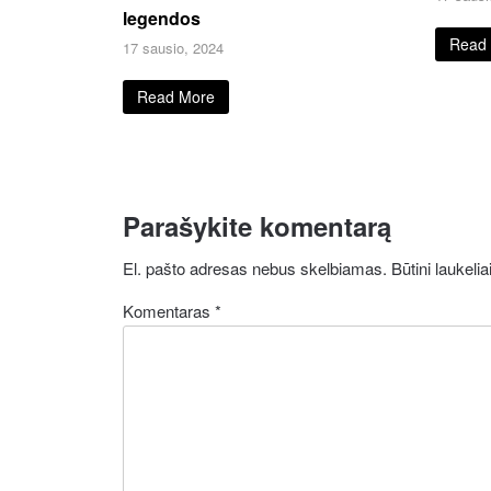
legendos
Read
17 sausio, 2024
Read More
Parašykite komentarą
El. pašto adresas nebus skelbiamas.
Būtini laukeli
Komentaras
*