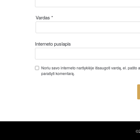
Vardas
*
Interneto puslapis
Noriu savo interneto naršyklėje išsaugoti vardą, el. pašto ad
parašyti komentarą.
©2