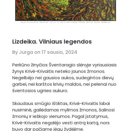
Lizdeika. Vilniaus legendos
By Jurga on
17 sausio, 2024
Perkūno žinyčios Šventaragio slėnyje vyriausiasis
žynys Krivė-Krivaitis neteko jaunos žmonos.
Negelbėjo nei gausios aukos, sudegintos dievų
garbei, nei karštos krivių maldos, nei pelenai nuo
šventosios ugnies aukuro.
Skaudaus smūgio ištiktas, Krivė-Krivaitis labai
nusiminė, gailėdamas mylimos žmonos, šalinosi
žmonių ir ieškojo vienumos. Pagal įstatymus,
Krivė-Krivaitis negalėjo vesti antrą kartą, nors
buvo dar pačiame jėgų žydėjime.