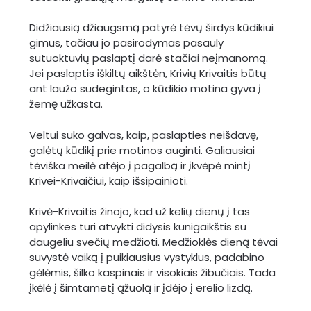
Didžiausią džiaugsmą patyrė tėvų širdys kūdikiui
gimus, tačiau jo pasirodymas pasauly
sutuoktuvių paslaptį darė stačiai neįmanomą.
Jei paslaptis iškiltų aikštėn, Krivių Krivaitis būtų
ant laužo sudegintas, o kūdikio motina gyva į
žemę užkasta.
Veltui suko galvas, kaip, paslapties neišdavę,
galėtų kūdikį prie motinos auginti. Galiausiai
tėviška meilė atėjo į pagalbą ir įkvėpė mintį
Krivei-Krivaičiui, kaip išsipainioti.
Krivė-Krivaitis žinojo, kad už kelių dienų į tas
apylinkes turi atvykti didysis kunigaikštis su
daugeliu svečių medžioti. Medžioklės dieną tėvai
suvystė vaiką į puikiausius vystyklus, padabino
gėlėmis, šilko kaspinais ir visokiais žibučiais. Tada
įkėlė į šimtametį ąžuolą ir įdėjo į erelio lizdą.