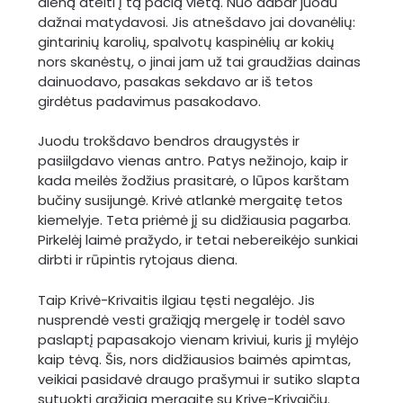
dieną ateiti į tą pačią vietą. Nuo dabar juodu
dažnai matydavosi. Jis atnešdavo jai dovanėlių:
gintarinių karolių, spalvotų kaspinėlių ar kokių
nors skanėstų, o jinai jam už tai graudžias dainas
dainuodavo, pasakas sekdavo ar iš tetos
girdėtus padavimus pasakodavo.
Juodu trokšdavo bendros draugystės ir
pasiilgdavo vienas antro. Patys nežinojo, kaip ir
kada meilės žodžius prasitarė, o lūpos karštam
bučiny susijungė. Krivė atlankė mergaitę tetos
kiemelyje. Teta priėmė jį su didžiausia pagarba.
Pirkelėj laimė pražydo, ir tetai nebereikėjo sunkiai
dirbti ir rūpintis rytojaus diena.
Taip Krivė-Krivaitis ilgiau tęsti negalėjo. Jis
nusprendė vesti gražiąją mergelę ir todėl savo
paslaptį papasakojo vienam kriviui, kuris jį mylėjo
kaip tėvą. Šis, nors didžiausios baimės apimtas,
veikiai pasidavė draugo prašymui ir sutiko slapta
sutuokti gražiąją mergaitę su Krive-Krivaičiu.