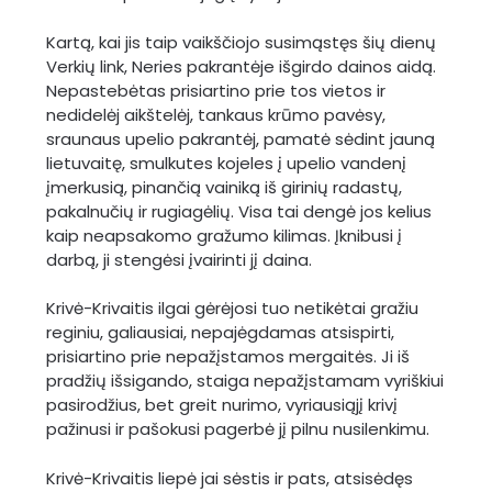
Kartą, kai jis taip vaikščiojo susimąstęs šių dienų
Verkių link, Neries pakrantėje išgirdo dainos aidą.
Nepastebėtas prisiartino prie tos vietos ir
nedidelėj aikštelėj, tankaus krūmo pavėsy,
sraunaus upelio pakrantėj, pamatė sėdint jauną
lietuvaitę, smulkutes kojeles į upelio vandenį
įmerkusią, pinančią vainiką iš girinių radastų,
pakalnučių ir rugiagėlių. Visa tai dengė jos kelius
kaip neapsakomo gražumo kilimas. Įknibusi į
darbą, ji stengėsi įvairinti jį daina.
Krivė-Krivaitis ilgai gėrėjosi tuo netikėtai gražiu
reginiu, galiausiai, nepajėgdamas atsispirti,
prisiartino prie nepažįstamos mergaitės. Ji iš
pradžių išsigando, staiga nepažįstamam vyriškiui
pasirodžius, bet greit nurimo, vyriausiąjį krivį
pažinusi ir pašokusi pagerbė jį pilnu nusilenkimu.
Krivė-Krivaitis liepė jai sėstis ir pats, atsisėdęs