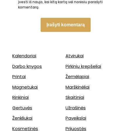
įvesti iš naujo, kai kitą kartą vėl norėsiu parašyti
komentarą.
Kalendoriai
Atvirukai
Darbo knygos
Pirkinių krepšeliai
Printai
Žemėlapiai
Magnetukai
Marškinėliai
Rinkiniai
Skaitiniai
Gertuvės
Užrašinės
Ženkliukai
Paveikslai
Kosmetinės
Prijuostės