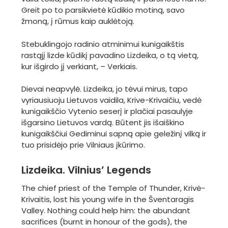
Greit po to parsikvietė kūdikio motiną, savo
žmoną, į rūmus kaip auklėtoją.
Stebuklingojo radinio atminimui kunigaikštis
rastąjį lizde kūdikį pavadino Lizdeika, o tą vietą,
kur išgirdo jį verkiant, – Verkiais.
Dievai neapvylė. Lizdeika, jo tėvui mirus, tapo
vyriausiuoju Lietuvos vaidila, Krive-Krivaičiu, vedė
kunigaikščio Vytenio seserį ir plačiai pasaulyje
išgarsino Lietuvos vardą. Būtent jis išaiškino
kunigaikščiui Gediminui sapną apie geležinį vilką ir
tuo prisidėjo prie Vilniaus įkūrimo.
Lizdeika. Vilnius’ Legends
The chief priest of the Temple of Thunder, Krivė-
Krivaitis, lost his young wife in the Šventaragis
Valley. Nothing could help him: the abundant
sacrifices (burnt in honour of the gods), the