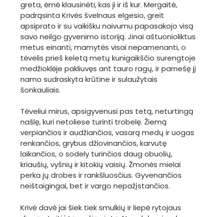
greta, ėmė klausinėti, kas ji ir iš kur. Mergaitė,
padrąsinta Krivės švelnaus elgesio, greit
apsiprato ir su vaikišku naivumu papasakojo visą
savo neilgo gyvenimo istoriją. Jinai aštuonioliktus
metus einanti, mamytės visai nepamenanti, o
tėvelis prieš keletą metų kunigaikščio surengtoje
medžioklėje pakliuvęs ant tauro ragų, ir parnešę jį
namo sudraskyta krūtine ir sulaužytais
šonkauliais.
Tėveliui mirus, apsigyvenusi pas tetą, neturtingą
našlę, kuri netoliese turinti trobelę. Žiemą
verpiančios ir audžiančios, vasarą medų ir uogas
renkančios, grybus džiovinančios, karvutę
laikančios, o sodely turinčios daug obuolių,
kriaušių, vyšnių ir kitokių vaisių. Žmonės mielai
perka jų drobes ir rankšluosčius. Gyvenančios
neištaigingai, bet ir vargo nepažįstančios.
Krivė davė jai šiek tiek smulkių ir liepė rytojaus