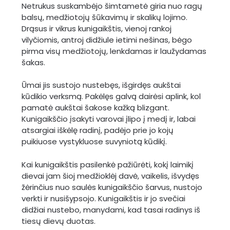
Netrukus suskambėjo šimtametė giria nuo ragų
balsų, medžiotojų šūkavimų ir skalikų lojimo.
Drąsus ir vikrus kunigaikštis, vienoj rankoj
vilyčiomis, antroj didžiule ietimi nešinas, bėgo
pirma visų medžiotojų, lenkdamas ir laužydamas
šakas.
Ūmai jis sustojo nustebęs, išgirdęs aukštai
kūdikio verksmą. Pakėlęs galvą dairėsi aplink, kol
pamatė aukštai šakose kažką blizgant.
Kunigaikščio įsakyti varovai įlipo į medį ir, labai
atsargiai iškėlę radinį, padėjo prie jo kojų
puikiuose vystykluose suvyniotą kūdikį.
Kai kunigaikštis pasilenkė pažiūrėti, kokį laimikį
dievai jam šioj medžioklėj davė, vaikelis, išvydęs
žėrinčius nuo saulės kunigaikščio šarvus, nustojo
verkti ir nusišypsojo. Kunigaikštis ir jo svečiai
didžiai nustebo, manydami, kad tasai radinys iš
tiesų dievų duotas.