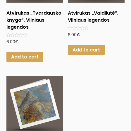
Atvirukas „Tvardausko
Atvirukas „Vaidilutė”,
knyga”, Vilniaus
Vilniaus legendos
legendos
Rated
6.00
€
0
Rated
6.00
€
out
0
of
Add to cart
out
5
of
Add to cart
5