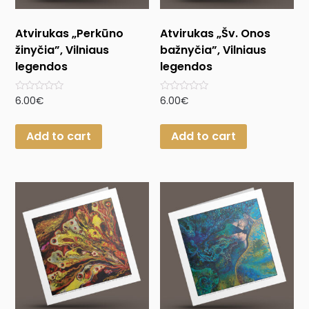
Atvirukas „Perkūno
Atvirukas „Šv. Onos
žinyčia”, Vilniaus
bažnyčia”, Vilniaus
legendos
legendos
Rated
Rated
6.00
€
6.00
€
0
0
out
out
of
of
Add to cart
Add to cart
5
5