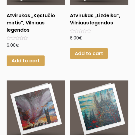
Atvirukas „Kęstučio
Atvirukas „Lizdeika”,
mirtis”, Vilniaus
Vilniaus legendos
legendos
Rated
6.00
€
0
Rated
6.00
€
out
0
of
Add to cart
out
5
of
Add to cart
5