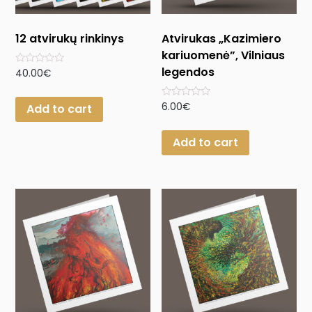
12 atvirukų rinkinys
Atvirukas „Kazimiero
kariuomenė”, Vilniaus
legendos
Rated
40.00
€
0
out
of
Rated
6.00
€
Add to cart
5
0
out
of
Add to cart
5