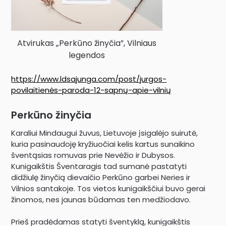
Atvirukas „Perkūno žinyčia”, Vilniaus
legendos
https://www.ldsajunga.com/post/jurgos-
povilaitienės-paroda-12-sapnų-apie-vilnių
Perkūno žinyčia
Karaliui Mindaugui žuvus, Lietuvoje įsigalėjo suirutė,
kuria pasinaudoję kryžiuočiai kelis kartus sunaikino
šventąsias romuvas prie Nevėžio ir Dubysos.
Kunigaikštis Šventaragis tad sumanė pastatyti
didžiulę žinyčią dievaičio Perkūno garbei Neries ir
Vilnios santakoje. Tos vietos kunigaikščiui buvo gerai
žinomos, nes jaunas būdamas ten medžiodavo.
Prieš pradėdamas statyti šventyklą, kunigaikštis