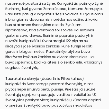
nusprendė pasitarti su žyne. Kunigaikštis pažinojo žynę
Burinimę, kuri gyveno Žemaičiuose, Nemuno žemupyje.
Pasiuntė pas ją kunigaikštis šešis vaidilas su gausiomis
ir brangiomis dovanomis, norėdamas sužinoti, kokia
bus statomos šventyklos ateitis. Žynė jam
išpranašavo, kad šventykla tol stovės, kol lietuviai
garbins savo dievus. Burinimė paprašė padaryti ir
nuvežti kunigaikščiui Šventaragiui 122 plytas su
išrašytais jose įvairiais ženklais, kurie turėję reikšti
gerus ir blogus metus. Paskutinėje plytoje buvo
išraižytas kryžiaus ženklas su dviem skersiniais. Tai
buvo įspėjimas, kad kai ateis šio ženklo eilė, krikščionys
sugriaus šventyklą.
Taurakalnio slėnyje (dabartinis Pilies kalnas)
kunigaikštis Šventaragis pastatė šventyklą, o tas
plytas liepė įmūryti pietų pusėje. Priešais ją sukūrė
šventąją ugnį, kurią saugojo vaidilos ir vaidilutės. Už
šventyklos paskyrė vietą kunigaikščių kūnams deginti,
o priešais šventyklą buvo pastatytas neaukštas