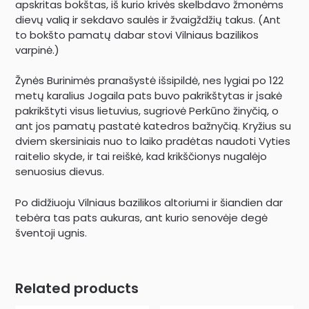
apskritas bokštas, iš kurio krivės skelbdavo žmonėms
dievų valią ir sekdavo saulės ir žvaigždžių takus. (Ant
to bokšto pamatų dabar stovi Vilniaus bazilikos
varpinė.)
Žynės Burinimės pranašystė išsipildė, nes lygiai po 122
metų karalius Jogaila pats buvo pakrikštytas ir įsakė
pakrikštyti visus lietuvius, sugriovė Perkūno žinyčią, o
ant jos pamatų pastatė katedros bažnyčią. Kryžius su
dviem skersiniais nuo to laiko pradėtas naudoti Vyties
raitelio skyde, ir tai reiškė, kad krikščionys nugalėjo
senuosius dievus.
Po didžiuoju Vilniaus bazilikos altoriumi ir šiandien dar
tebėra tas pats aukuras, ant kurio senovėje degė
šventoji ugnis.
Related products