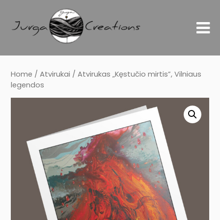
Home
/
Atvirukai
/ Atvirukas „Kęstučio mirtis”, Vilniaus
legendos