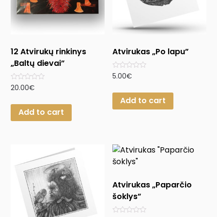
12 Atvirukų rinkinys
Atvirukas „Po lapu”
„Baltų dievai”
Rated
5.00
€
0
Rated
20.00
€
out
0
of
Add to cart
out
5
of
Add to cart
5
Atvirukas „Paparčio
šoklys”