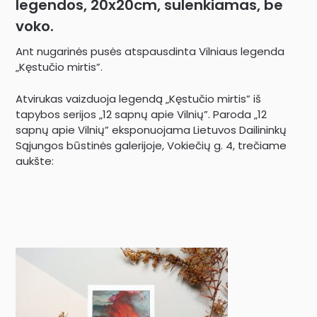
legendos, 20x20cm, sulenkiamas, be
voko.
Ant nugarinės pusės atspausdinta Vilniaus legenda
„Kęstučio mirtis”.
Atvirukas vaizduoja legendą „Kęstučio mirtis” iš
tapybos serijos „12 sapnų apie Vilnių”. Paroda „12
sapnų apie Vilnių” eksponuojama Lietuvos Dailininkų
Sąjungos būstinės galerijoje, Vokiečių g. 4, trečiame
aukšte: