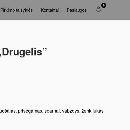
0
Pirkimo taisyklės
Kontaktai
Paslaugos
„Drugelis”
uošalas
,
prisegamas
,
sparnai
,
vabzdys
,
ženkliukas