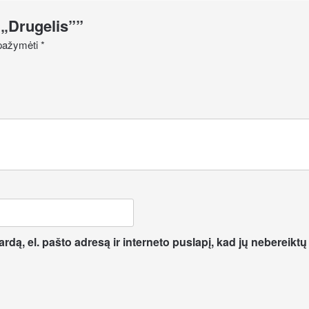
 „Drugelis””
i pažymėti
*
dą, el. pašto adresą ir interneto puslapį, kad jų nebereiktų į