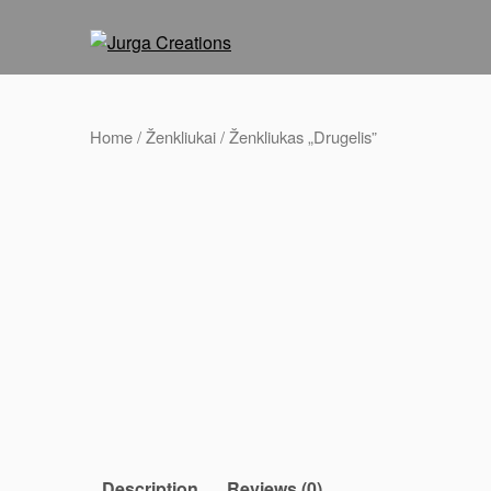
Home
/
Ženkliukai
/ Ženkliukas „Drugelis”
Description
Reviews (0)