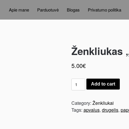
Apie mane
Parduotuvė
Blogas
Privatumo politika
Ženkliukas 
5.00
€
Add to cart
Category:
Ženkliukai
Tags:
apvalus
,
drugelis
,
pap