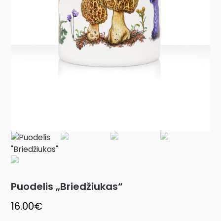
Puodelis „Briedžiukas“
16.00
€