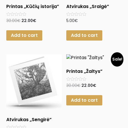
Printas „Kūčių istorija”
Atvirukas „Sraigė”
Rated
Rated
30.00
€
22.00
€
5.00
€
0
0
out
out
of
of
Add to cart
Add to cart
5
5
Sale!
Printas „Žaltys”
Rated
30.00
€
22.00
€
0
out
of
Add to cart
5
Atvirukas „Sengirė”