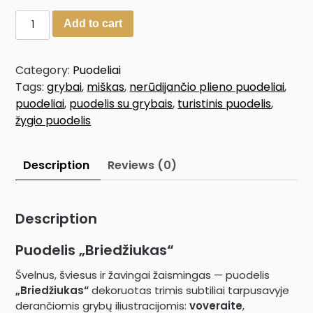
Add to cart
Category:
Puodeliai
Tags:
grybai
,
miškas
,
nerūdijančio plieno puodeliai
,
puodeliai
,
puodelis su grybais
,
turistinis puodelis
,
žygio puodelis
Description
Reviews (0)
Description
Puodelis „Briedžiukas“
Švelnus, šviesus ir žavingai žaismingas — puodelis
„Briedžiukas“
dekoruotas trimis subtiliai tarpusavyje
derančiomis grybų iliustracijomis:
voveraite
,