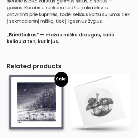
sienele išlaiko karštus gėrimus šiltus, o šaltus —
gaivius. Karabino rankena leidžia jį akimirksniu
pritvirtinti prie kuprinės, todėl keliaus kartu su jumis tiek
į sekmadieninį mišką, tiek į ilgesnius žygius.
„Briedžiukas“ — mažas miško draugas, kuris
keliauja ten, kur ir jūs.
Related products
Sale!