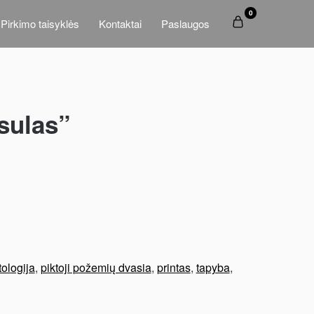
0
Pirkimo taisyklės
Kontaktai
Paslaugos
esulas”
tologija
,
piktoji požemių dvasia
,
printas
,
tapyba
,