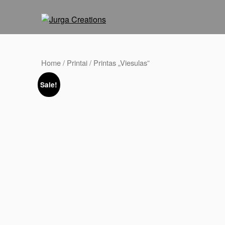
Home
/
Printai
/ Printas „Viesulas”
Sale!