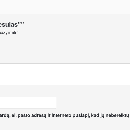
iesulas””
i pažymėti
*
dą, el. pašto adresą ir interneto puslapį, kad jų nebereiktų į