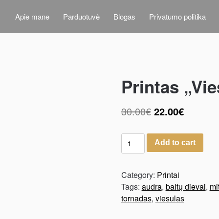
Apie mane
Parduotuvė
Blogas
Privatumo politika
Printas „Vi
30.00
€
22.00
€
Add to cart
Category:
Printai
Tags:
audra
,
baltų dievai
,
mi
tornadas
,
viesulas