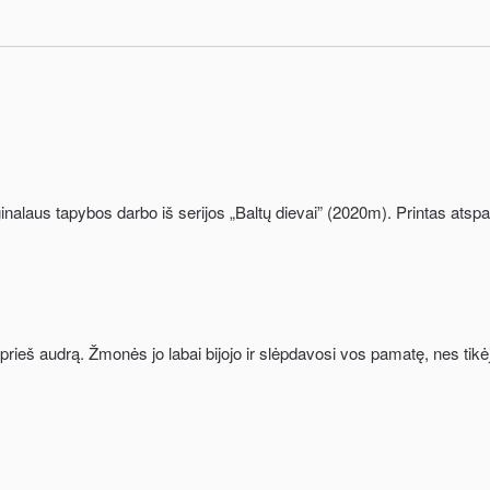
nalaus tapybos darbo iš serijos „Baltų dievai” (2020m). Printas atspa
 prieš audrą. Žmonės jo labai bijojo ir slėpdavosi vos pamatę, nes tikė