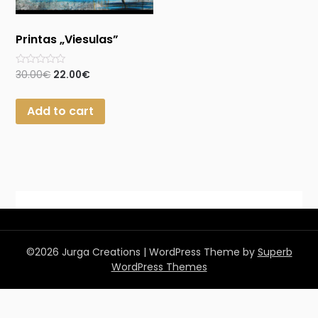
Printas „Viesulas”
Rated
30.00
€
22.00
€
0
out
of
Add to cart
5
©2026 Jurga Creations
| WordPress Theme by
Superb
WordPress Themes