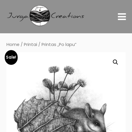
Home
/
Printai
/ Printas „Po lapu”
Sale!