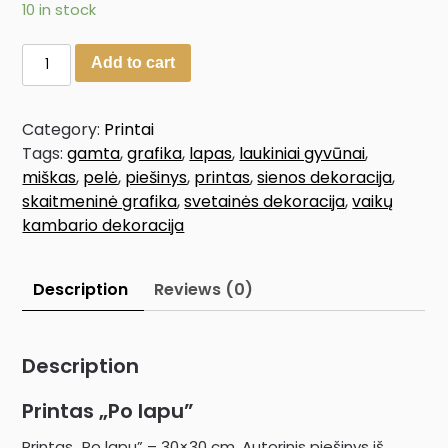
10 in stock
Add to cart
Category:
Printai
Tags:
gamta
,
grafika
,
lapas
,
laukiniai gyvūnai
,
miškas
,
pelė
,
piešinys
,
printas
,
sienos dekoracija
,
skaitmeninė grafika
,
svetainės dekoracija
,
vaikų
kambario dekoracija
Description
Reviews (0)
Description
Printas „Po lapu”
Printas „Po lapu” – 30×30 cm. Autorinis piešinys iš