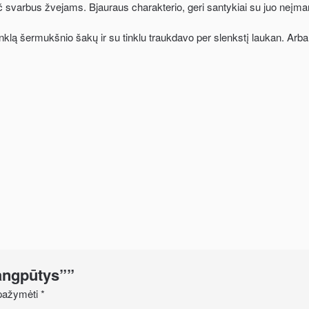
ač svarbus žvejams. Bjauraus charakterio, geri santykiai su juo neį
klą šermukšnio šakų ir su tinklu traukdavo per slenkstį laukan. Arba 
Bangpūtys””
i pažymėti
*