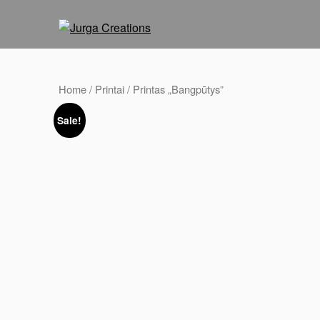
Skip
to
content
Home
/
Printai
/ Printas „Bangpūtys”
Sale!