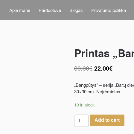
Apie mane
Parduotuvė
Blogas
Privatumo politika
Printas „Ba
30.00
€
22.00
€
„Bangpūtys” – serija „Baltų die
30×30 cm. Neįrėmintas.
10 in stock
Printas
Add to cart
"Bangpūtys"
quantity