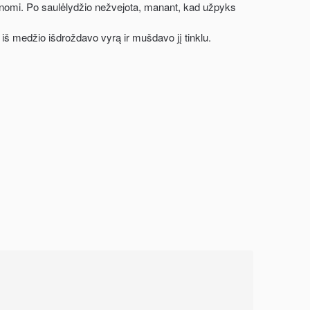
manomi. Po saulėlydžio nežvejota, manant, kad užpyks
iš medžio išdroždavo vyrą ir mušdavo jį tinklu.