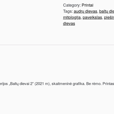
Category:
Printai
Tags:
audrų dievas
,
baltų di
mitologija
,
paveikslas
,
pieši
dievas
rijos „Baltų dievai 2” (2021 m), skaitmeninė grafika. Be rėmo. Printas