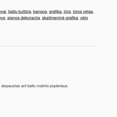
evai
,
baltų kultūra
,
bangos
,
grafika
,
jūra
,
jūros vėjas
,
nys
,
sienos dekoracija
,
skaitmeninė grafika
,
vėjo
 atspaustas ant balto matinio popieriaus.