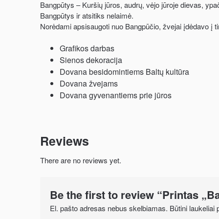
Bangpūtys – Kuršių jūros, audrų, vėjo jūroje dievas, yp
Bangpūtys ir atsitiks nelaimė.
Norėdami apsisaugoti nuo Bangpūčio, žvejai įdėdavo į tin
Grafikos darbas
Sienos dekoracija
Dovana besidomintiems Baltų kultūra
Dovana žvejams
Dovana gyvenantiems prie jūros
Reviews
There are no reviews yet.
Be the first to review “Printas „
El. pašto adresas nebus skelbiamas.
Būtini laukelia