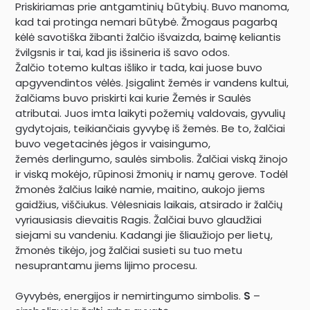
Priskiriamas prie antgamtinių būtybių. Buvo manoma,
kad tai protinga nemari būtybė. Žmogaus pagarbą
kėlė savotiška žibanti žalčio išvaizda, baimę keliantis
žvilgsnis ir tai, kad jis išsineria iš savo odos.
Žalčio totemo kultas išliko ir tada, kai juose buvo
apgyvendintos vėlės. Įsigalint žemės ir vandens kultui,
žalčiams buvo priskirti kai kurie Žemės ir Saulės
atributai. Juos imta laikyti požemių valdovais, gyvulių
gydytojais, teikiančiais gyvybę iš žemės. Be to, žalčiai
buvo vegetacinės jėgos ir vaisingumo,
žemės derlingumo, saulės simbolis. Žalčiai viską žinojo
ir viską mokėjo, rūpinosi žmonių ir namų gerove. Todėl
žmonės žalčius laikė namie, maitino, aukojo jiems
gaidžius, viščiukus. Vėlesniais laikais, atsirado ir žalčių
vyriausiasis dievaitis Ragis. Žalčiai buvo glaudžiai
siejami su vandeniu. Kadangi jie šliaužiojo per lietų,
žmonės tikėjo, jog žalčiai susieti su tuo metu
nesuprantamu jiems lijimo procesu.
Gyvybės, energijos ir nemirtingumo simbolis.
S
–