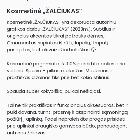
Kosmetinė „ŽALČIUKAS”
Kosmetinė „ŽALČIUKAS” yra dekoruota autoriniu
grafikos darbu „ŽALČIUKAS” (2023m.). Subtilus ir
originalus akcentas tikrai patrauks dėmesį.
Ornamentas supintas iš rūtų lapelių, truputį
paslėptas, bet akivaizdžiai baltiškas 🙂
Kosmetinė pagaminta iš 100% perdirbto poliesterio
veltinio. Spalva – pilkas melanžas. Modernus ir
praktiškas dizainas tiks prie bet kokio stiliaus.
Spauda super kokybiška, puikiai nešiojasi.
Tai ne tik praktiškas ir funkcionalus aksesuaras, bet ir
puiki dovana, turinti prasmę ir atspindinti sąmoningą
požiūrį į aplinką. Todėl nepraleiskite progos prisidėti
prie aplinkai draugiško gamybos būdo, panaudojant
antrines žaliavas.