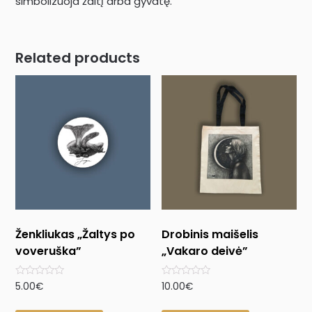
simbolizuoja žaltį arba gyvatę.
Related products
Ženkliukas „Žaltys po
Drobinis maišelis
voveruška”
„Vakaro deivė”
Rated
Rated
5.00
€
10.00
€
0
0
out
out
of
of