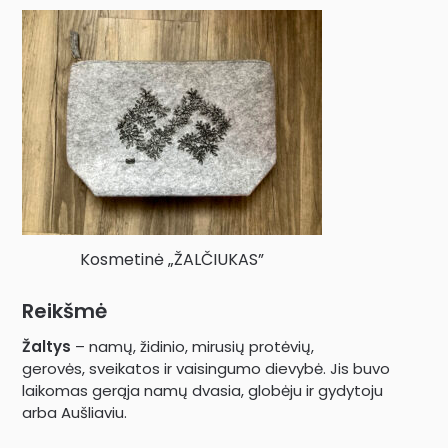
Kosmetinė „ŽALČIUKAS”
Reikšmė
Žaltys
– namų, židinio, mirusių protėvių,
gerovės, sveikatos ir vaisingumo dievybė. Jis buvo
laikomas gerąja namų dvasia, globėju ir gydytoju
arba Aušliaviu.