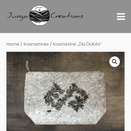
Home
/
Kosmetinės
/ Kosmetinė „ŽALČIUKAS”