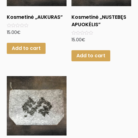
Kosmetinė „AUKURAS”
Kosmetinė „NUSTEBĘS
APUOKĖLIS”
Rated
15.00
€
0
Rated
15.00
€
out
0
of
Add to cart
out
5
of
Add to cart
5