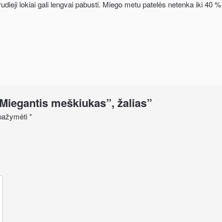
ieji lokiai gali lengvai pabusti. Miego metu patelės netenka iki 40 % sv
 „Miegantis meškiukas”, žalias”
i pažymėti
*