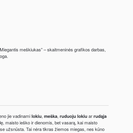
 „Miegantis meškiukas” – skaitmeninės grafikos darbas,
roga.
seno jie vadinami
lokiu
,
meška
,
ruduoju lokiu
ar
rudąja
, maisto ieško ir dienomis, bet vasarą, kai maisto
uose užsnūsta. Tai nėra tikras žiemos miegas, nes kūno