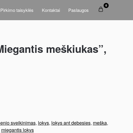
0
Pirkimo taisyklės
Kontaktai
Paslaugos
Miegantis meškiukas”,
ienio sveikinimas
,
lokys
,
lokys ant debesies
,
meška
,
,
miegantis lokys