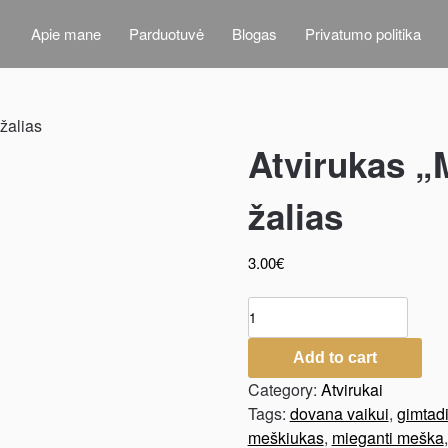
Apie mane
Parduotuvė
Blogas
Privatumo politika
žalias
Atvirukas „
žalias
3.00
€
Add to cart
Category:
Atvirukai
Tags:
dovana vaikui
,
gimtad
meškiukas
,
mieganti meška