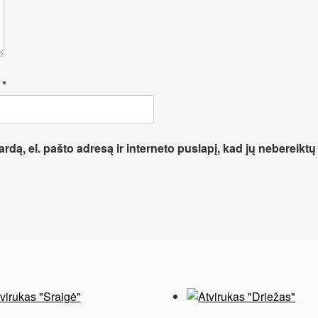
l
*
dą, el. pašto adresą ir interneto puslapį, kad jų nebereiktų į