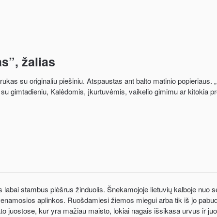
s”, žalias
kas su originaliu piešiniu. Atspaustas ant balto matinio popieriaus.
su gimtadieniu, Kalėdomis, įkurtuvėmis, vaikelio gimimu ar kitokia p
s labai stambus plėšrus žinduolis. Šnekamojoje lietuvių kalboje nuo 
venamosios aplinkos. Ruošdamiesi žiemos miegui arba tik iš jo pabudę
o juostose, kur yra mažiau maisto, lokiai nagais išsikasa urvus ir j