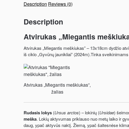
Description
Reviews (0)
Description
Atvirukas „Miegantis meškiuka
Atvirukas „Miegantis meškiukas” – 13x18cm dydžio atviru
iš ciklo „Gyvūnų jaunikliai” (2024m).Tinka sveikinimams 
Atvirukas „Miegantis meškiukas”,
žalias
Rudasis lokys
(
Ursus arctos
) – lokinių (
Ursidae
) šeimo
meška
. Lokių aktyvumas priklauso nuo metų laiko ir gy
daug, ypač aktyvūs naktį. Žiemą, ypač šaltesnėse klimat