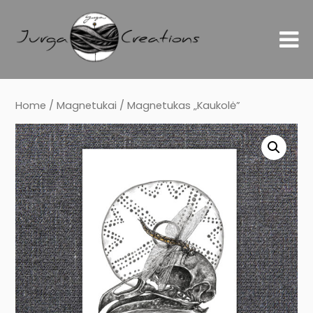
Home
/
Magnetukai
/ Magnetukas „Kaukolė”