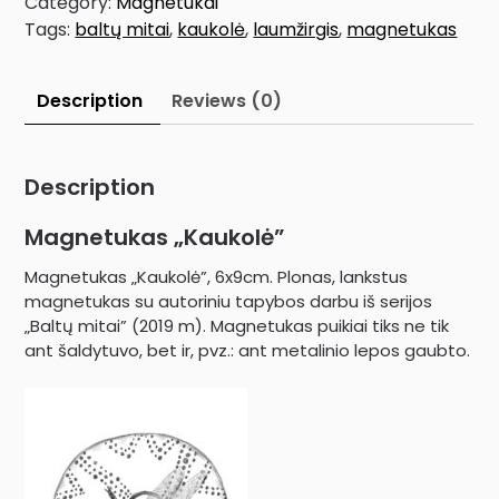
Category:
Magnetukai
Tags:
baltų mitai
,
kaukolė
,
laumžirgis
,
magnetukas
Description
Reviews (0)
Description
Magnetukas „Kaukolė”
Magnetukas „Kaukolė”, 6x9cm. Plonas, lankstus
magnetukas su autoriniu tapybos darbu iš serijos
„Baltų mitai” (2019 m). Magnetukas puikiai tiks ne tik
ant šaldytuvo, bet ir, pvz.: ant metalinio lepos gaubto.