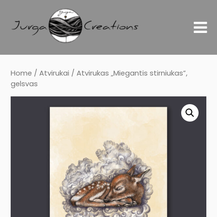
Home
/
Atvirukai
/ Atvirukas „Miegantis stirniukas”,
gelsvas