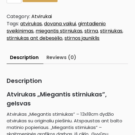
Category:
Atvirukai
Tags:
atvirukas
,
dovana vaikui
,
gimtadienio
sveikinimas
,
miegantis stirniukas
,
stirna
,
stirniukas
,
stirniukas ant debesėlio
,
stirnos jauniklis
Description
Reviews (0)
Description
Atvirukas „Miegantis stirniukas”,
gelsvas
Atvirukas „Miegantis stirniukas” – 13x18cm dydžio
atvirukas su originaliu piešiniu. Atspaustas ant balto
matinio popieriaus. „Miegantis stirniukas” –
skaitmeninės grafikos darbas, iš ciklo „Gyvūnų