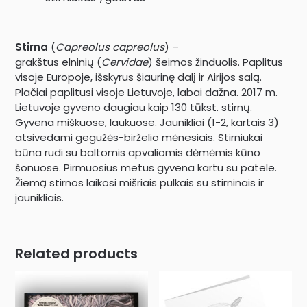
Stirna
(
Capreolus capreolus
) –
grakštus elninių (
Cervidae
) šeimos žinduolis. Paplitus
visoje Europoje, išskyrus šiaurinę dalį ir Airijos salą.
Plačiai paplitusi visoje Lietuvoje, labai dažna. 2017 m.
Lietuvoje gyveno daugiau kaip 130 tūkst. stirnų.
Gyvena miškuose, laukuose. Jaunikliai (1-2, kartais 3)
atsivedami gegužės-birželio mėnesiais. Stirniukai
būna rudi su baltomis apvaliomis dėmėmis kūno
šonuose. Pirmuosius metus gyvena kartu su patele.
Žiemą stirnos laikosi mišriais pulkais su stirninais ir
jaunikliais.
Related products