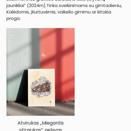
jaunikliai” (2024m).Tinka sveikinimams su gimtadieniu,
Kalėdomis, įkurtuvėmis, vaikelio gimimu ar kitokia
proga.
Atvirukas „Miegantis
stirniukas”, gelsvas