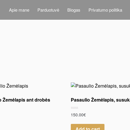
Apie mane
Parduotuvė
Blogas
Privatumo politika
o Žemėlapis ant drobės
Pasaulio Žemėlapis, susu
Rated
150.00
€
0
out
of
Add to cart
5