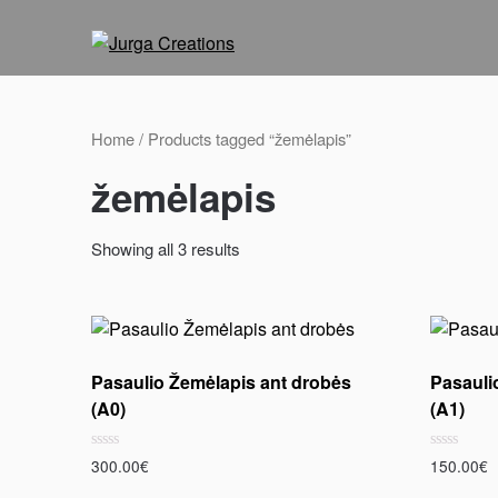
Home
/ Products tagged “žemėlapis”
žemėlapis
Showing all 3 results
Pasaulio Žemėlapis ant drobės
Pasauli
(A0)
(A1)
Rated
Rated
300.00
€
150.00
€
0
0
out
out