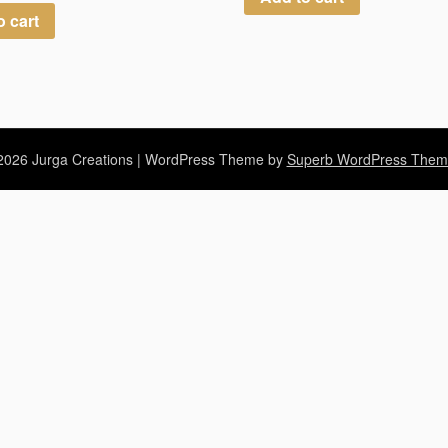
o cart
026 Jurga Creations
| WordPress Theme by
Superb WordPress Them