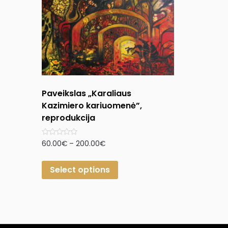
Paveikslas „Karaliaus
Kazimiero kariuomenė”,
reprodukcija
Rated
60.00
€
–
200.00
€
0
out
of
Select options
5