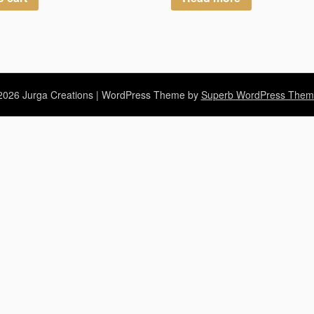
026 Jurga Creations
| WordPress Theme by
Superb WordPress Them