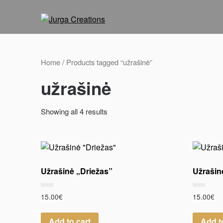
Home
/ Products tagged “užrašinė”
užrašinė
Showing all 4 results
Užrašinė „Driežas”
Užrašin
Rated
Rated
15.00
€
15.00
€
0
0
out
out
of
of
Add to cart
Add t
5
5