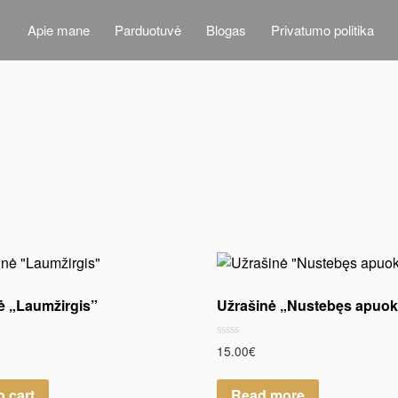
Apie mane
Parduotuvė
Blogas
Privatumo politika
ė „Laumžirgis”
Užrašinė „Nustebęs apuok
Rated
15.00
€
0
out
of
o cart
Read more
5