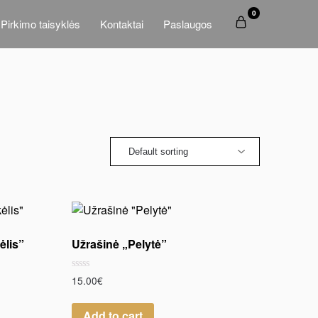
0
Pirkimo taisyklės
Kontaktai
Paslaugos
ėlis”
Užrašinė „Pelytė”
Rated
15.00
€
0
out
of
Add to cart
5