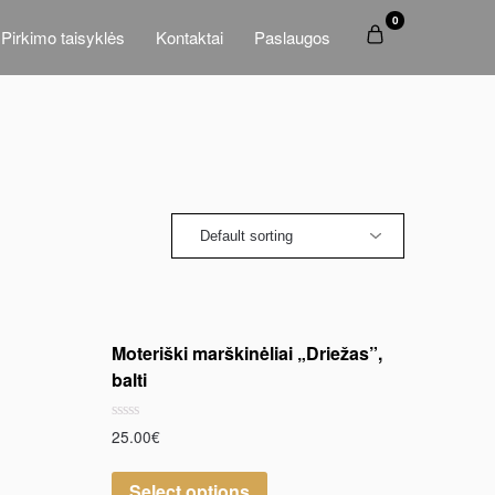
0
Pirkimo taisyklės
Kontaktai
Paslaugos
Moteriški marškinėliai „Driežas”,
balti
Rated
25.00
€
0
out
of
Select options
5