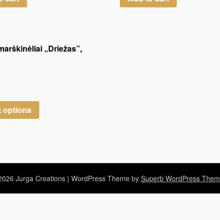
marškinėliai „Driežas”,
t options
026 Jurga Creations
| WordPress Theme by
Superb WordPress Them