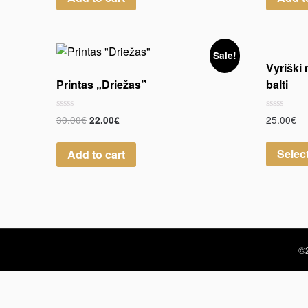
Sale!
Vyriški 
Printas „Driežas”
balti
Rated
Rated
30.00
€
25.00
€
22.00
€
0
0
out
out
of
of
Selec
Add to cart
5
5
©2