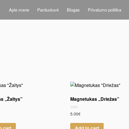
Apie mane
Parduotuvė
Blogas
Privatumo politika
as „Žaltys”
Magnetukas „Driežas”
Rated
5.00
€
0
out
of
o cart
Add to cart
5