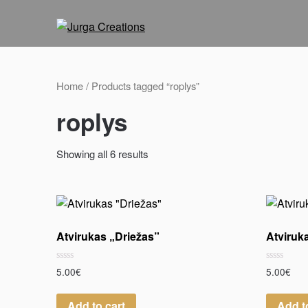
Home
/ Products tagged “roplys”
roplys
Showing all 6 results
Atvirukas „Driežas”
Atviruk
Rated
Rated
5.00
€
5.00
€
0
0
out
out
of
of
Add to cart
Add t
5
5