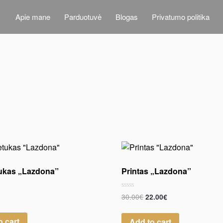
Apie mane
Parduotuvė
Blogas
Privatumo politika
ukas „Lazdona”
Printas „Lazdona”
Rated
30.00
€
22.00
€
0
out
of
o cart
Add to cart
5