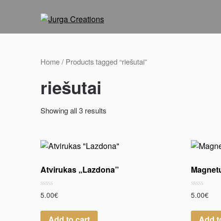
Home
/ Products tagged “riešutai”
riešutai
Showing all 3 results
Atvirukas „Lazdona”
Magnet
Rated
Rated
5.00
€
5.00
€
0
0
out
out
of
of
Add to cart
Add t
5
5