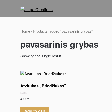
Home
/ Products tagged “pavasarinis grybas”
pavasarinis grybas
Showing the single result
Atvirukas „Briedžiukas”
Rated
4.00
€
0
out
of
Add to cart
5