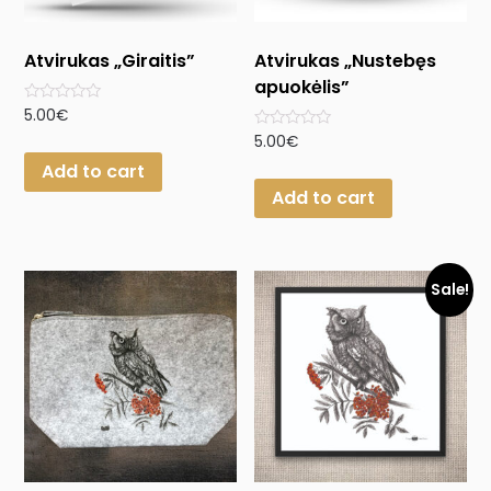
Atvirukas „Giraitis”
Atvirukas „Nustebęs
apuokėlis”
Rated
5.00
€
0
Rated
5.00
€
out
0
of
Add to cart
out
5
of
Add to cart
5
Sale!