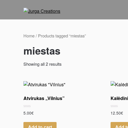
Home
/ Products tagged “miestas”
miestas
Showing all 2 results
Atvirukas „Vilnius”
Kalėdini
Rated
Rated
5.00
€
12.50
€
0
0
out
out
of
of
Add to cart
Add t
5
5