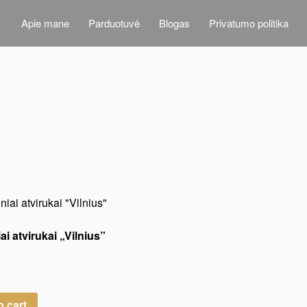
Apie mane
Parduotuvė
Blogas
Privatumo politika
ai atvirukai „Vilnius”
o cart